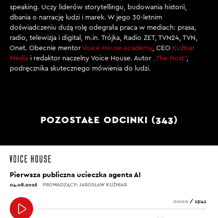
speaking. Uczy liderów storytellingu, budowania historii,
dbania o narrację ludzi i marek. W jego 30-letnim
doświadczeniu dużą rolę odegrała praca w mediach: prasa,
radio, telewizja i digital, m.in. Trójka, Radio ZET, TVN24, TVN,
Onet. Obecnie mentor
Voice House Academy
, CEO
Kuźniar
Media
i redaktor naczelny Voice House. Autor
„The Host”
,
podręcznika skutecznego mówienia do ludzi.
POZOSTAŁE ODCINKI (343)
Pierwsza publiczna ucieczka agenta AI
04.08.2026
PROWADZĄCY: JAROSŁAW KUŹNIAR
00:00
/
13:41