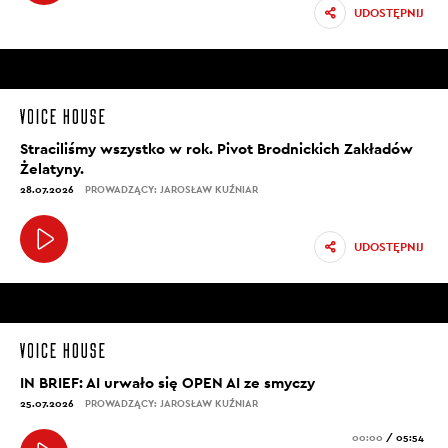
UDOSTĘPNIJ
Straciliśmy wszystko w rok. Pivot Brodnickich Zakładów
Żelatyny.
28.07.2026
PROWADZĄCY: JAROSŁAW KUŹNIAR
UDOSTĘPNIJ
IN BRIEF: AI urwało się OPEN AI ze smyczy
25.07.2026
PROWADZĄCY: JAROSŁAW KUŹNIAR
00:00
/
05:54