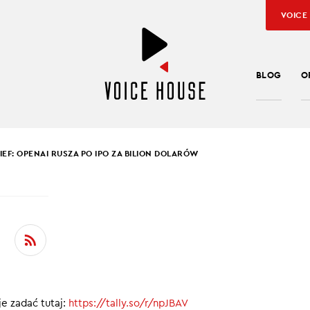
VOICE
BLOG
O
RIEF: OPENAI RUSZA PO IPO ZA BILION DOLARÓW
SŁAW KUŹNIAR
IEF: OPENAI RUSZA PO
ZA BILION DOLARÓW
cinku Technologicznie in Brief:
e zadać tutaj:
https://tally.so/r/npJBAV