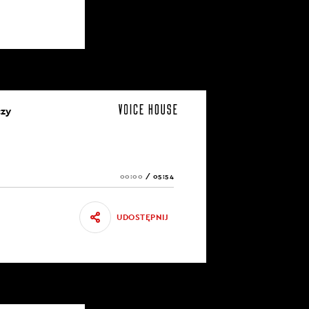
czy
00:00
/
05:54
UDOSTĘPNIJ