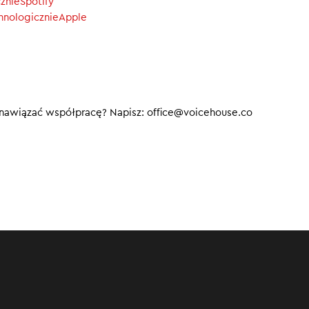
cznieSpotify
chnologicznieApple
 nawiązać współpracę? Napisz: office@voicehouse.co