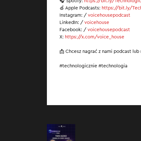
🎧 Spotify:
https://bit.ly/Technologi
🍏 Apple Podcasts:
https://bit.ly/Te
Instagram: /
voicehousepodcast
LinkedIn: /
voicehouse
Facebook: /
voicehousepodcast
X:
https://x.com/voice_house
📩 Chcesz nagrać z nami podcast lub
#technologicznie #technologia