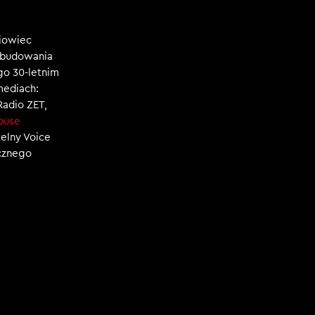
niowiec
, budowania
ego 30-letnim
mediach:
 Radio ZET,
ouse
zelny Voice
ecznego