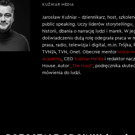
KUŹNIAR MEDIA
Jarosław Kuźniar – dziennikarz, host, szkole
public speaking. Uczy liderów storytellingu
historii, dbania o narrację ludzi i marek. W j
doświadczeniu dużą rolę odegrała praca w 
prasa, radio, telewizja i digital, m.in. Trójka,
TVN24, TVN, Onet. Obecnie mentor
Voice H
Academy
, CEO
Kuźniar Media
i redaktor nac
House. Autor
„The Host”
, podręcznika skut
mówienia do ludzi.