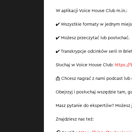
JPMorgan za
W aplikacji Voice House Club m.in.:
Bruksela bi
Mistral kupu
✔️ Wszystkie formaty w jednym miejs
SUBSKRYBUJ
, b
✔️ Możesz przeczytać lub posłuchać.
✔️ Transkrypcje odcinków serii In Br
Słuchaj w Voice House Club:
https:/
📩 Chcesz nagrać z nami podcast lub
Obejrzyj i posłuchaj wszędzie tam, gd
Masz pytanie do ekspertów? Możesz j
Znajdziesz nas też: