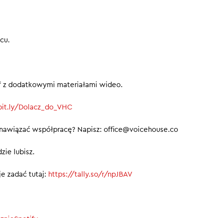
trudnia AI zamiast bankierów
erze się za oszustwa na Google, Mecie i TikToku
je austriackie Emmi AI
cu.
y nie przegapić kolejnych odcinków.
00
ief z dodatkowymi materiałami wideo.
/bit.ly/Dolacz_do_VHC
 nawiązać współpracę? Napisz: office@voicehouse.co
zie lubisz.
e zadać tutaj:
https://tally.so/r/npJBAV