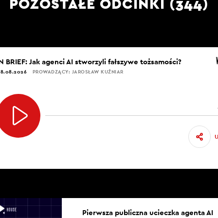
POZOSTAŁE ODCINKI (344)
IN BRIEF: Jak agenci AI stworzyli fałszywe tożsamości?
8.08.2026
PROWADZĄCY: JAROSŁAW KUŹNIAR
Pierwsza publiczna ucieczka agenta AI