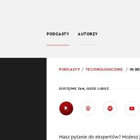
PODCASTY
AUTORZY
TECHNOLOGIA
POWRÓT
PODCASTY
TECHNOLOGICZNIE
IN B
PROWADZĄCY:
JARO
DOSTĘPNE TAM, GDZIE LUBISZ
IN BR
IPO 
W najnowszym od
Masz pytanie do ekspertów? Możesz j