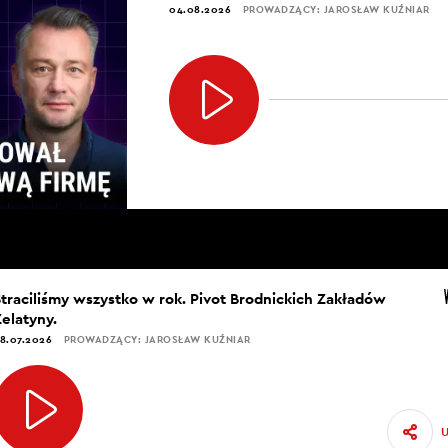
04.08.2026
PROWADZĄCY: JAROSŁAW KUŹNIAR
Straciliśmy wszystko w rok. Pivot Brodnickich Zakładów
Żelatyny.
8.07.2026
PROWADZĄCY: JAROSŁAW KUŹNIAR