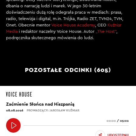
dbania o narrację ludzi i marek. W jego 30-letnim
doświadczeniu dużą rolę odegrała praca w mediach: prasa,
radio, telewizja i digital, m.in. Trójka, Radio ZET, TVN24, TVN,
Onet. Obecnie mentor
Voice House Academy
, CEO
Kuźniar
Media
i redaktor naczelny Voice House. Autor
„The Host”
,
podręcznika skutecznego mówienia do ludzi.
POZOSTAŁE ODCINKI (605)
Zaćmienie Słońca nad Hiszpanią
08.08.2026
PROWADZĄCY: JAROSŁAW KUŹNIAR
00:00
/
05:02
UDOSTĘPNIJ