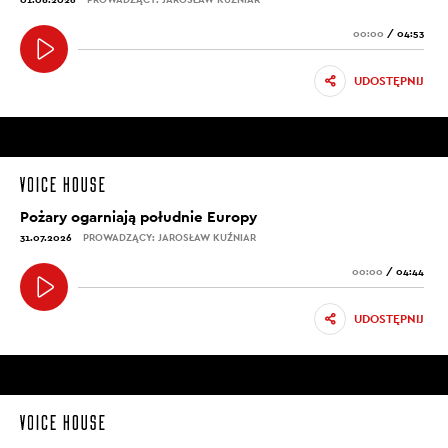
00:00
/
04:53
UDOSTĘPNIJ
Pożary ogarniają południe Europy
31.07.2026
PROWADZĄCY: JAROSŁAW KUŹNIAR
00:00
/
04:44
UDOSTĘPNIJ