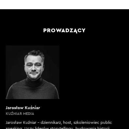
PROWADZĄCY
Jarosław Kuźniar
KUŹNIAR MEDIA
Jarosław Kuźniar – dziennikarz, host, szkoleniowiec public
speaking. Uczy liderów storytellingu, budowania historii,