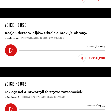
Rosja uderza w Kijów. Ukrainie brakuje obrony.
07.08.2026
PROWADZĄCY: JAROSŁAW KUŹNIAR
00:00
/
06:09
UDOSTĘPNIJ
Jak agenci AI stworzyli fałszywe tożsamości?
06.08.2026
PROWADZĄCY: JAROSŁAW KUŹNIAR
00:00
/
05:34