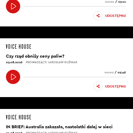
00:00
/
05:11
UDOSTĘPNIJ
Czy rząd obniży ceny paliw?
03.08.2026
PROWADZĄCY: JAROSŁAW KUŹNIAR
00:00
/
05:46
UDOSTĘPNIJ
IN BRIEF: Australia zakazała, nastolatki dalej w sieci
01.08.2026
PROWADZĄCY: JAROSŁAW KUŹNIAR