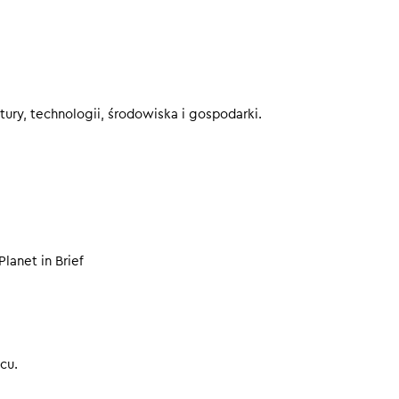
nacje do Golden Globe
edłuża kontrakt
zeżywa renesans na Karaibach
eby nie przegapić kolejnych odcinków.
ury, technologii, środowiska i gospodarki.
00
Planet in Brief
cu.