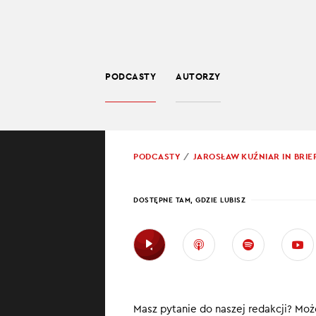
PODCASTY
AUTORZY
SPOŁECZEŃSTWO
POWRÓT
PODCASTY
JAROSŁAW KUŹNIAR IN BRIE
PROWADZĄCY:
JARO
DOSTĘPNE TAM, GDZIE LUBISZ
PARA
O WA
W najnowszym od
Masz pytanie do naszej redakcji? Może