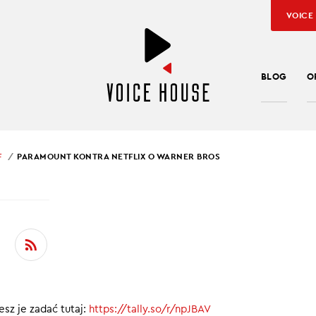
VOICE
BLOG
O
F
PARAMOUNT KONTRA NETFLIX O WARNER BROS
SŁAW KUŹNIAR
MOUNT KONTRA NETFL
RNER BROS
cinku PopCulture in Brief:
sz je zadać tutaj:
https://tally.so/r/npJBAV