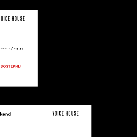
00:00
/
05:34
UDOSTĘPNIJ
ekend