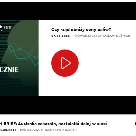
Czy rząd obniży ceny paliw?
03.08.2026
PROWADZĄCY: JAROSŁAW KUŹNIAR
N BRIEF: Australia zakazała, nastolatki dalej w sieci
1.08.2026
PROWADZĄCY: JAROSŁAW KUŹNIAR