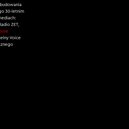
, budowania
ego 30-letnim
mediach:
 Radio ZET,
ouse
zelny Voice
ecznego