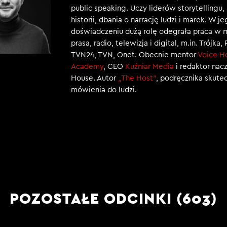
public speaking. Uczy liderów storytellingu
historii, dbania o narrację ludzi i marek. W j
doświadczeniu dużą rolę odegrała praca w 
prasa, radio, telewizja i digital, m.in. Trójka,
TVN24, TVN, Onet. Obecnie mentor
Voice H
Academy
, CEO
Kuźniar Media
i redaktor nac
House. Autor
„The Host”
, podręcznika skut
mówienia do ludzi.
POZOSTAŁE ODCINKI (603)