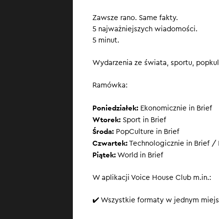
Znamy nomi
Zawsze rano. Same fakty.
Kimmel prz
5 najważniejszych wiadomości.
Steelpan pr
5 minut.
SUBSKRYBUJ
, ż
Wydarzenia ze świata, sportu, popkult
Ramówka:
Poniedziałek:
Ekonomicznie in Brief
Wtorek:
Sport in Brief
Środa:
PopCulture in Brief
Czwartek:
Technologicznie in Brief / 
Piątek:
World in Brief
W aplikacji Voice House Club m.in.:
✔️ Wszystkie formaty w jednym miejs