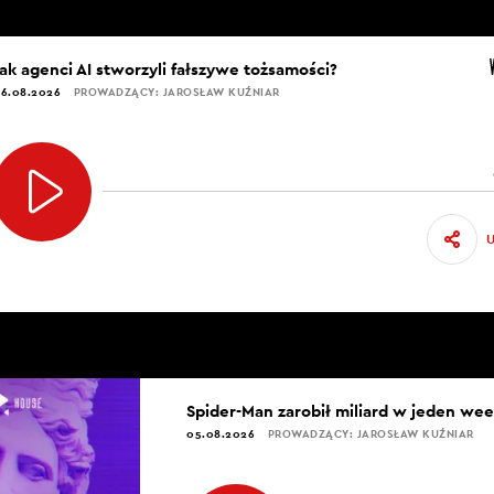
Jak agenci AI stworzyli fałszywe tożsamości?
6.08.2026
PROWADZĄCY: JAROSŁAW KUŹNIAR
Spider-Man zarobił miliard w jeden we
05.08.2026
PROWADZĄCY: JAROSŁAW KUŹNIAR