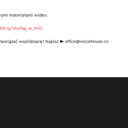
wymi materiałami wideo.
/bit.ly/Sluchaj_w_VHC
b nawiązać współpracę? Napisz ► office@voicehouse.co