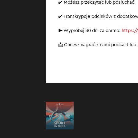
✔️ Możesz przeczytać lub posłuchać.
✔️ Transkrypcje odcinków z dodatko
► Wypróbuj 30 dni za darmo:
https:/
📩 Chcesz nagrać z nami podcast lu