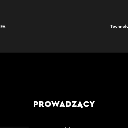
IFA
Technolo
PROWADZĄCY