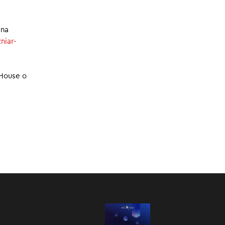
25.12.2024
Kongresu
 na
niar-
:00
/
05:14
 House o