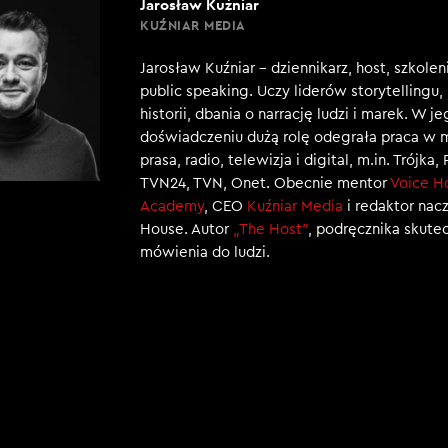
Jarosław Kuźniar
KUŹNIAR MEDIA
Jarosław Kuźniar – dziennikarz, host, szkole
public speaking. Uczy liderów storytellingu
historii, dbania o narrację ludzi i marek. W j
doświadczeniu dużą rolę odegrała praca w 
prasa, radio, telewizja i digital, m.in. Trójka,
TVN24, TVN, Onet. Obecnie mentor
Voice H
Academy
, CEO
Kuźniar Media
i redaktor nac
House. Autor
„The Host”
, podręcznika skut
mówienia do ludzi.