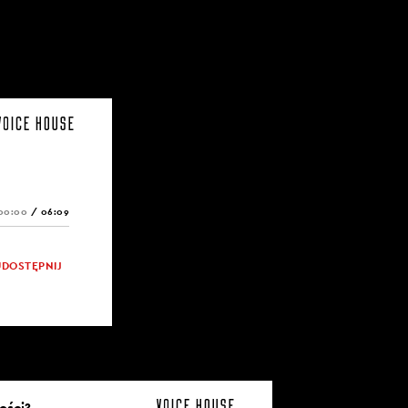
00:00
/
06:09
UDOSTĘPNIJ
ości?