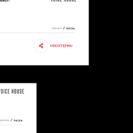
00:00
/
05:34
UDOSTĘPNIJ
00:00
/
04:54