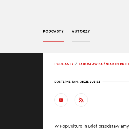
PODCASTY
AUTORZY
SPOŁECZEŃSTWO
POWRÓT
PODCASTY
JAROSŁAW KUŹNIAR IN BRIE
PROWADZĄCY:
JARO
DOSTĘPNE TAM, GDZIE LUBISZ
PAUL
STAR
W najnowszym od
W PopCulture in Brief przedstawiam