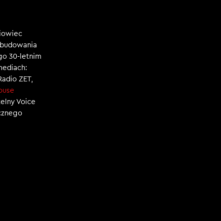
niowiec
, budowania
ego 30-letnim
mediach:
 Radio ZET,
ouse
zelny Voice
ecznego