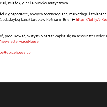
riali, książek, gier i albumów muzycznych.
ney i Ringo Starr razem na scenie
Beverly Hills na liści Narodowego Rejestru Filmowego Biblioteki 
ci o gospodarce, nowych technologiach, marketingu i zmianach
asubskrybuj kanał Jarosław Kuźniar in Brief ►
https://bit.ly/J-Kuz
zeczy” Damiana Kosowskiego na prestiżowym Festiwalu Sundance
00
yć, produkować, wszystko naraz? Zapisz się na newsletter Voice
ly/newsletterVoiceHouse
ice@voicehouse.co