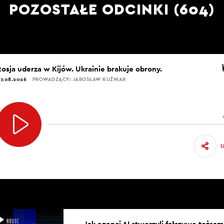
POZOSTAŁE ODCINKI (604)
Rosja uderza w Kijów. Ukrainie brakuje obrony.
7.08.2026
PROWADZĄCY: JAROSŁAW KUŹNIAR
Jak agenci AI stworzyli fałszywe tożsam