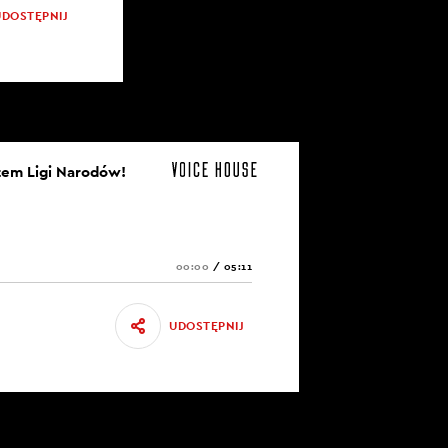
UDOSTĘPNIJ
otem Ligi Narodów!
00:00
/
05:11
UDOSTĘPNIJ