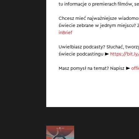
tu informacje o premierach filmów, se
Paul McCart
Gliniarz z 
Chcesz mieć najważniejsze wiadomoś
USA
świecie zebrane w jednym miejscu? Z
„Ludzie i r
inBrief
Uwielbiasz podcasty? Słuchać, tworz
świecie podcastingu ►
https://bit.
Masz pomysł na temat? Napisz ►
off