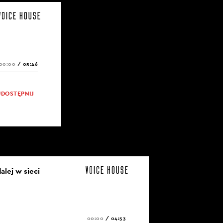
00:00
/
05:46
UDOSTĘPNIJ
dalej w sieci
00:00
/
04:53