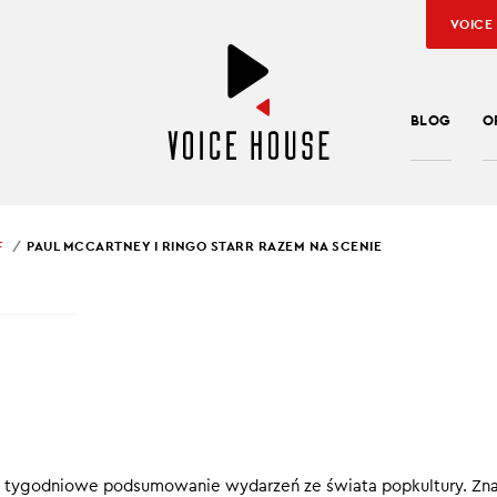
VOICE
BLOG
O
F
PAUL MCCARTNEY I RINGO STARR RAZEM NA SCENIE
SŁAW KUŹNIAR
 MCCARTNEY I RINGO
R RAZEM NA SCENIE
cinku PopCulture in brief:
y tygodniowe podsumowanie wydarzeń ze świata popkultury. Zna