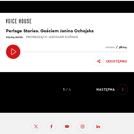
Perlage Stories. Gościem Janina Ochojska
03.04.2022
PROWADZĄCY: JAROSŁAW KUŹNIAR
00:00
/
38:04
UDOSTĘPNIJ
1
/ 4
NASTĘPNA