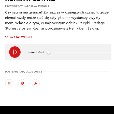
PROWADZĄCY:
JAROSŁAW KUŹNIAR
Czy satyra ma granice? Zwłaszcza w dzisiejszych czasach, gdzie
niemal każdy może stać się satyrykiem – wystarczy zwykły
mem. Właśnie o tym, w najnowszym odcinku z cyklu Perlage
Stories Jarosław Kuźniar porozmawia z Henrykiem Sawką.
CZYTAJ WIĘCEJ
00:00
/
36:26
DOSTĘPNE TAM, GDZIE LUBISZ