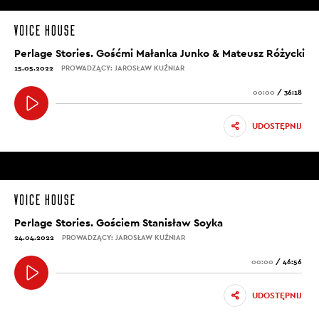
Perlage Stories. Gośćmi Małanka Junko & Mateusz Różycki
15.05.2022
PROWADZĄCY: JAROSŁAW KUŹNIAR
00:00
/
36:18
UDOSTĘPNIJ
Perlage Stories. Gościem Stanisław Soyka
24.04.2022
PROWADZĄCY: JAROSŁAW KUŹNIAR
00:00
/
46:56
UDOSTĘPNIJ