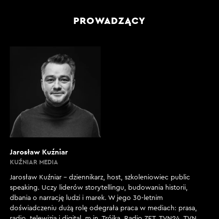
PROWADZĄCY
Jarosław Kuźniar
KUŹNIAR MEDIA
Jarosław Kuźniar – dziennikarz, host, szkoleniowiec public
speaking. Uczy liderów storytellingu, budowania historii,
dbania o narrację ludzi i marek. W jego 30-letnim
doświadczeniu dużą rolę odegrała praca w mediach: prasa,
radio, telewizja i digital, m.in. Trójka, Radio ZET, TVN24, TVN,