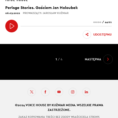
Perlage Stories. Gościem Jan Holoubek
06.03.2022
PROWADZĄCY: JAROSŁAW KUŹNIAR
00:00
/
44:21
UDOSTĘPNIJ
1
/ 4
NASTĘPNA
©2024 VOICE HOUSE BY KUŹNIAR MEDIA. WSZELKIE PRAWA
ZASTRZEŻONE.
ZAKAZ KOPIOWANIA TREŚCI BEZ ZGODY WŁAŚCICIELA STRONY.