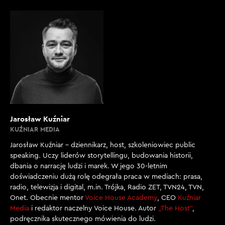
Jarosław Kuźniar
KUŹNIAR MEDIA
Jarosław Kuźniar – dziennikarz, host, szkoleniowiec public
speaking. Uczy liderów storytellingu, budowania historii,
dbania o narrację ludzi i marek. W jego 30-letnim
doświadczeniu dużą rolę odegrała praca w mediach: prasa,
radio, telewizja i digital, m.in. Trójka, Radio ZET, TVN24, TVN,
Onet. Obecnie mentor
Voice House Academy
, CEO
Kuźniar
Media
i redaktor naczelny Voice House. Autor
„The Host”
,
podręcznika skutecznego mówienia do ludzi.