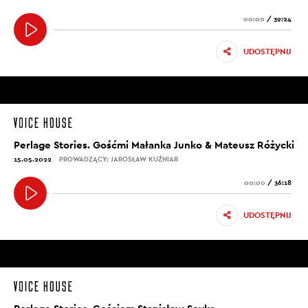
00:00
/
39:24
UDOSTĘPNIJ
Perlage Stories. Gośćmi Małanka Junko & Mateusz Różycki
15.05.2022
PROWADZĄCY: JAROSŁAW KUŹNIAR
00:00
/
36:18
UDOSTĘPNIJ