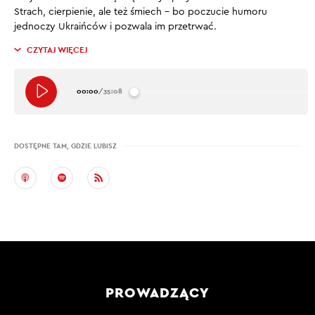
Strach, cierpienie, ale też śmiech – bo poczucie humoru
jednoczy Ukraińców i pozwala im przetrwać.
CZYTAJ WIĘCEJ
00:00
/
35:08
DOSTĘPNE TAM, GDZIE LUBISZ
PROWADZĄCY