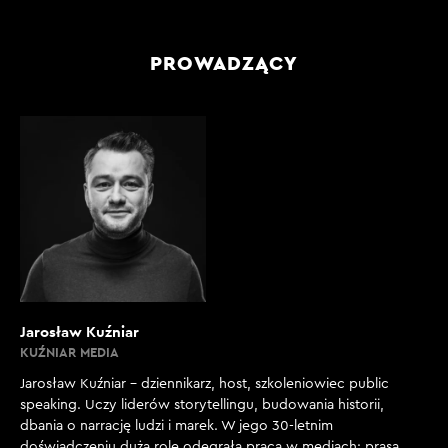
PROWADZĄCY
Jarosław Kuźniar
KUŹNIAR MEDIA
Jarosław Kuźniar – dziennikarz, host, szkoleniowiec public
speaking. Uczy liderów storytellingu, budowania historii,
dbania o narrację ludzi i marek. W jego 30-letnim
doświadczeniu dużą rolę odegrała praca w mediach: prasa,