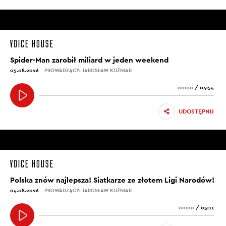
Spider-Man zarobił miliard w jeden weekend
05.08.2026
PROWADZĄCY: JAROSŁAW KUŹNIAR
00:00
/
04:54
UDOSTĘPNIJ
Polska znów najlepsza! Siatkarze ze złotem Ligi Narodów!
04.08.2026
PROWADZĄCY: JAROSŁAW KUŹNIAR
00:00
/
05:11