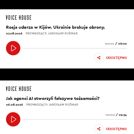
Rosja uderza w Kijów. Ukrainie brakuje obrony.
07.08.2026
PROWADZĄCY: JAROSŁAW KUŹNIAR
00:00
/
06:09
UDOSTĘPNIJ
Jak agenci AI stworzyli fałszywe tożsamości?
06.08.2026
PROWADZĄCY: JAROSŁAW KUŹNIAR
00:00
/
05:34
UDOSTĘPNIJ