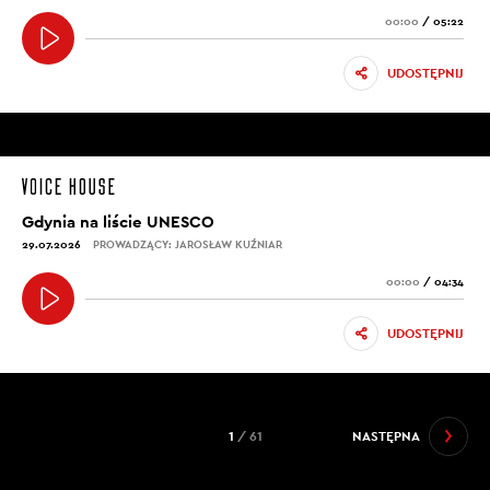
00:00
/
05:22
UDOSTĘPNIJ
Gdynia na liście UNESCO
29.07.2026
PROWADZĄCY: JAROSŁAW KUŹNIAR
00:00
/
04:34
UDOSTĘPNIJ
1
/ 61
NASTĘPNA