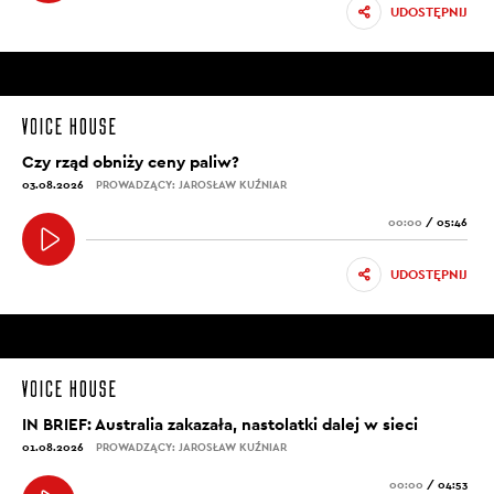
UDOSTĘPNIJ
Czy rząd obniży ceny paliw?
03.08.2026
PROWADZĄCY: JAROSŁAW KUŹNIAR
00:00
/
05:46
UDOSTĘPNIJ
IN BRIEF: Australia zakazała, nastolatki dalej w sieci
01.08.2026
PROWADZĄCY: JAROSŁAW KUŹNIAR
00:00
/
04:53