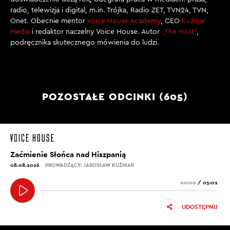
radio, telewizja i digital, m.in. Trójka, Radio ZET, TVN24, TVN,
Onet. Obecnie mentor
Voice House Academy
, CEO
Kuźniar
Media
i redaktor naczelny Voice House. Autor
„The Host”
,
podręcznika skutecznego mówienia do ludzi.
POZOSTAŁE ODCINKI (605)
Zaćmienie Słońca nad Hiszpanią
08.08.2026
PROWADZĄCY: JAROSŁAW KUŹNIAR
00:00
/
05:02
UDOSTĘPNIJ