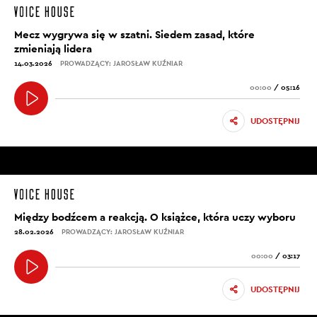
Mecz wygrywa się w szatni. Siedem zasad, które
zmieniają lidera
14.03.2026
PROWADZĄCY: JAROSŁAW KUŹNIAR
00:00
/
05:16
UDOSTĘPNIJ
Między bodźcem a reakcją. O książce, która uczy wyboru
28.02.2026
PROWADZĄCY: JAROSŁAW KUŹNIAR
00:00
/
03:17
UDOSTĘPNIJ