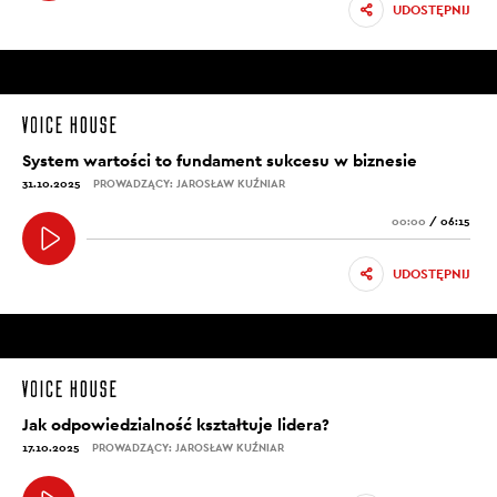
UDOSTĘPNIJ
System wartości to fundament sukcesu w biznesie
31.10.2025
PROWADZĄCY: JAROSŁAW KUŹNIAR
00:00
/
06:15
UDOSTĘPNIJ
Jak odpowiedzialność kształtuje lidera?
17.10.2025
PROWADZĄCY: JAROSŁAW KUŹNIAR