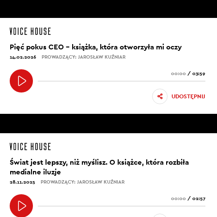
Pięć pokus CEO – książka, która otworzyła mi oczy
14.02.2026
PROWADZĄCY: JAROSŁAW KUŹNIAR
00:00
/
03:59
UDOSTĘPNIJ
Świat jest lepszy, niż myślisz. O książce, która rozbiła
medialne iluzje
28.11.2025
PROWADZĄCY: JAROSŁAW KUŹNIAR
00:00
/
02:57