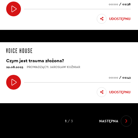
00:00
/
02:38
UDOSTĘPNIJ
Czym jest trauma złożona?
29.08.2025
PROWADZĄCY: JAROSŁAW KUŹNIAR
00:00
/
02:43
UDOSTĘPNIJ
1
/ 3
NASTĘPNA