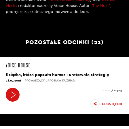
Media
i redaktor naczelny Voice House. Autor
„The Host”
,
podręcznika skutecznego mówienia do ludzi.
POZOSTAŁE ODCINKI (21)
Książka, która popsuła humor i uratowała strategię
28.03.2026
PROWADZĄCY: JAROSŁAW KUŹNIAR
00:00
/
04:15
UDOSTĘPNIJ