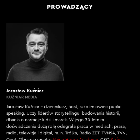
PROWADZĄCY
Jarosław Kuźniar
KUŹNIAR MEDIA
Jarosław Kuźniar – dziennikarz, host, szkoleniowiec public
speaking. Uczy liderów storytellingu, budowania historii,
dbania o narrację ludzi i marek. W jego 30-letnim
doświadczeniu dużą rolę odegrała praca w mediach: prasa,
radio, telewizja i digital, m.in. Trójka, Radio ZET, TVN24, TVN,
Onet. Obecnie mentor
Voice House Academy
, CEO
Kuźniar