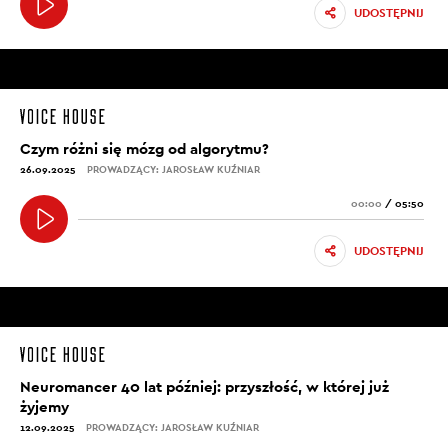
UDOSTĘPNIJ
Czym różni się mózg od algorytmu?
26.09.2025
PROWADZĄCY: JAROSŁAW KUŹNIAR
00:00
/
05:50
UDOSTĘPNIJ
Neuromancer 40 lat później: przyszłość, w której już
żyjemy
12.09.2025
PROWADZĄCY: JAROSŁAW KUŹNIAR