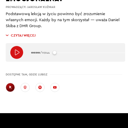
PROWADZĄCY:
JAROSŁAW KUŹNIAR
Podstawową lekcją w życiu powinno być zrozumienie
własnych emocji. Każdy by na tym skorzystał — uważa Daniel
Skiba z DMR Group.
CZYTAJ WIĘCEJ
00:00
/
03:44
DOSTĘPNE TAM, GDZIE LUBISZ