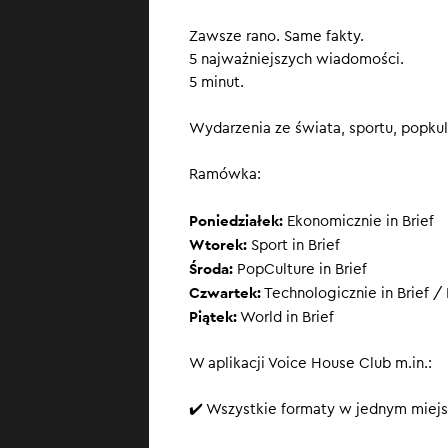
Adamek koń
Zawsze rano. Same fakty.
SUBSKRYBUJ
, ż
5 najważniejszych wiadomości.
5 minut.
Wydarzenia ze świata, sportu, popkult
Ramówka:
Poniedziałek:
Ekonomicznie in Brief
Wtorek:
Sport in Brief
Środa:
PopCulture in Brief
Czwartek:
Technologicznie in Brief / 
Piątek:
World in Brief
W aplikacji Voice House Club m.in.:
✔️ Wszystkie formaty w jednym miejs