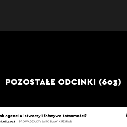
POZOSTAŁE ODCINKI (603)
Jak agenci AI stworzyli fałszywe tożsamości?
6.08.2026
PROWADZĄCY: JAROSŁAW KUŹNIAR