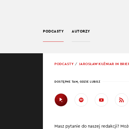
PODCASTY
AUTORZY
SPOŁECZEŃSTWO
POWRÓT
PODCASTY
JAROSŁAW KUŹNIAR IN BRIE
DOSTĘPNE TAM, GDZIE LUBISZ
PO U
NA S
Polska wygr
Świątek w 
Masz pytanie do naszej redakcji? Może