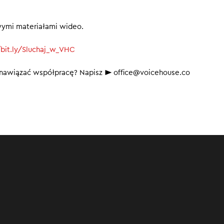
wymi materiałami wideo.
/bit.ly/Sluchaj_w_VHC
b nawiązać współpracę? Napisz ► office@voicehouse.co