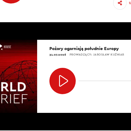
Pożary ogarniają południe Europy
31.07.2026
PROWADZĄCY: JAROSŁAW KUŹNIAR