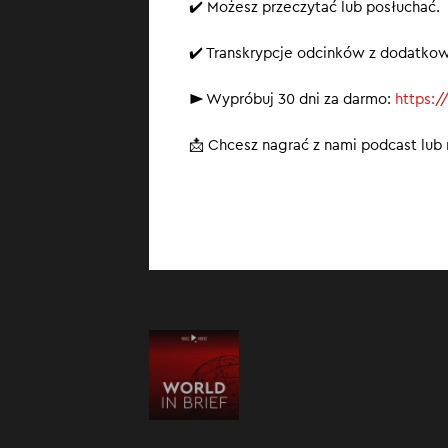
✔️ Możesz przeczytać lub posłuchać.
✔️ Transkrypcje odcinków z dodatko
► Wypróbuj 30 dni za darmo:
https:/
📩 Chcesz nagrać z nami podcast lu