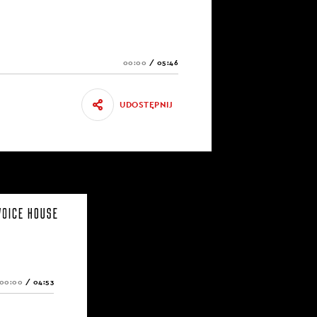
00:00
/
05:46
UDOSTĘPNIJ
00:00
/
04:53