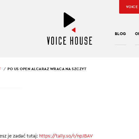
VOICE
BLOG
O
F
PO US OPEN ALCARAZ WRACA NA SZCZYT
S OPEN ALCARAZ WRA
ZCZYT
ywa z Finlandią w eliminacjach MŚ
rankingu WTA może jeszcze walczyć
sz je zadać tutaj:
https://tally.so/r/npJBAV