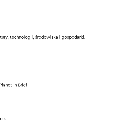
czy karierę po nokaucie na FAME
eby nie przegapić kolejnych odcinków.
00
ury, technologii, środowiska i gospodarki.
Planet in Brief
cu.