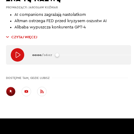
PROWADZĄCY:
JAROSŁAW KUŹNIAR
AI companions zagrażają nastolatkom
Altman ostrzega FED przed kryzysem oszustw AI
Alibaba wypuszcza konkurenta GPT-4
CZYTAJ WIĘCEJ
00:00
/
06:07
DOSTĘPNE TAM, GDZIE LUBISZ