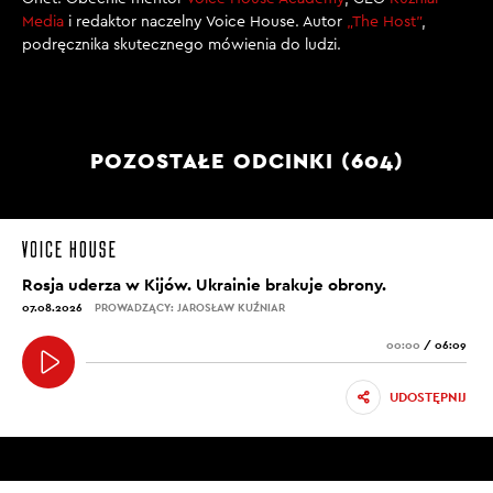
Media
i redaktor naczelny Voice House. Autor
„The Host”
,
podręcznika skutecznego mówienia do ludzi.
POZOSTAŁE ODCINKI (604)
Rosja uderza w Kijów. Ukrainie brakuje obrony.
07.08.2026
PROWADZĄCY: JAROSŁAW KUŹNIAR
00:00
/
06:09
UDOSTĘPNIJ