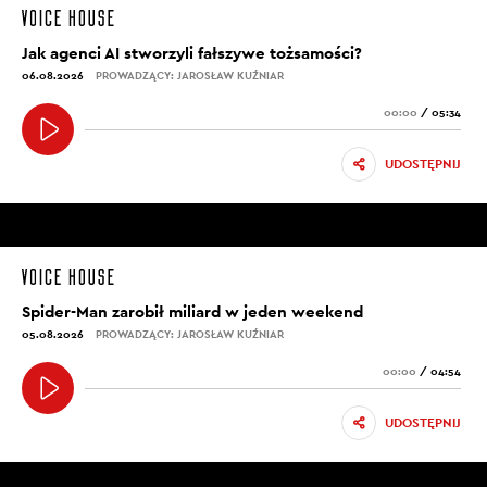
Jak agenci AI stworzyli fałszywe tożsamości?
06.08.2026
PROWADZĄCY: JAROSŁAW KUŹNIAR
00:00
/
05:34
UDOSTĘPNIJ
Spider-Man zarobił miliard w jeden weekend
05.08.2026
PROWADZĄCY: JAROSŁAW KUŹNIAR
00:00
/
04:54
UDOSTĘPNIJ