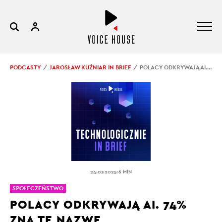
PODCASTY
JAROSŁAW KUŹNIAR IN BRIEF
POLACY ODKRYWAJĄ AI. 74% ZNA TĘ NAZWĘ
.
24.07.2025
6 MIN
SPOŁECZEŃSTWO
POLACY ODKRYWAJĄ AI. 74%
ZNA TĘ NAZWĘ