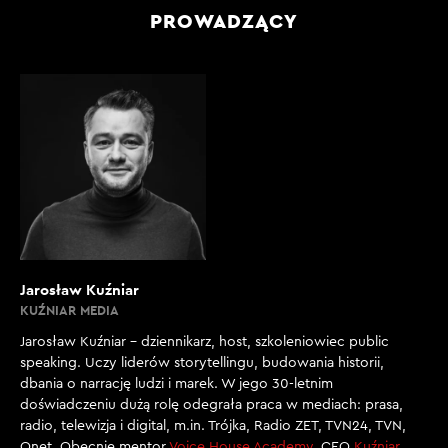
PROWADZĄCY
Jarosław Kuźniar
KUŹNIAR MEDIA
Jarosław Kuźniar – dziennikarz, host, szkoleniowiec public
speaking. Uczy liderów storytellingu, budowania historii,
dbania o narrację ludzi i marek. W jego 30-letnim
doświadczeniu dużą rolę odegrała praca w mediach: prasa,
radio, telewizja i digital, m.in. Trójka, Radio ZET, TVN24, TVN,
Onet. Obecnie mentor
Voice House Academy
, CEO
Kuźniar