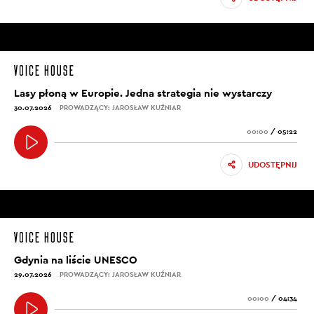
Lasy płoną w Europie. Jedna strategia nie wystarczy
30.07.2026
PROWADZĄCY: JAROSŁAW KUŹNIAR
00:00
/
05:22
UDOSTĘPNIJ
Gdynia na liście UNESCO
29.07.2026
PROWADZĄCY: JAROSŁAW KUŹNIAR
00:00
/
04:34