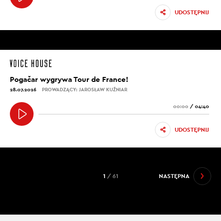
UDOSTĘPNIJ
Pogačar wygrywa Tour de France!
28.07.2026
PROWADZĄCY: JAROSŁAW KUŹNIAR
00:00
/
04:40
UDOSTĘPNIJ
1
/ 61
NASTĘPNA