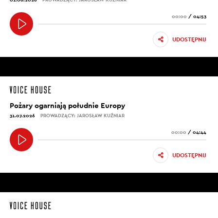
00:00
/
04:53
UDOSTĘPNIJ
Pożary ogarniają południe Europy
31.07.2026
PROWADZĄCY: JAROSŁAW KUŹNIAR
00:00
/
04:44
UDOSTĘPNIJ