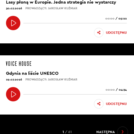
Lasy płoną w Europie. Jedna strategia nie wystarczy
30.07.2026
PROWADZĄCY: JAROSŁAW KUŹNIAR
00:00
/
05:22
UDOSTĘPNIJ
Gdynia na liście UNESCO
29.07.2026
PROWADZĄCY: JAROSŁAW KUŹNIAR
00:00
/
04:34
UDOSTĘPNIJ
1
/ 61
NASTĘPNA