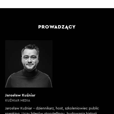
PROWADZĄCY
Jarosław Kuźniar
KUŹNIAR MEDIA
Jarosław Kuźniar – dziennikarz, host, szkoleniowiec public
speaking. Uczy liderów storytellingu, budowania historii,