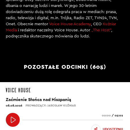
dbania o narrację ludzi i marek. W jego 30-letnim
doświadczeniu dużą rolę odegrała praca w mediach: prasa,
radio, telewizja i digital, m.in. Trójka, Radio ZET, TVN24, TVN,
Onet. Obecnie mentor
Voice House Academy
, CEO
Kuźniar
Media
i redaktor naczelny Voice House. Autor
„The Host”
,
podręcznika skutecznego mówienia do ludzi.
POZOSTAŁE ODCINKI (605)
Zaćmienie Słońca nad Hiszpanią
08.08.2026
PROWADZĄCY: JAROSŁAW KUŹNIAR
00:00
/
05:02
UDOSTĘPNIJ