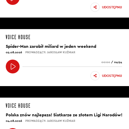
UDOSTĘPNIJ
Spider-Man zarobił miliard w jeden weekend
05.08.2026
PROWADZĄCY: JAROSŁAW KUŹNIAR
00:00
/
04:54
UDOSTĘPNIJ
Polska znów najlepsza! Siatkarze ze złotem Ligi Narodów!
04.08.2026
PROWADZĄCY: JAROSŁAW KUŹNIAR