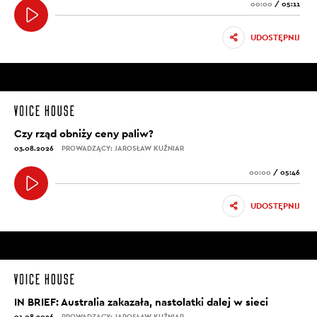
00:00
/
05:11
UDOSTĘPNIJ
Czy rząd obniży ceny paliw?
03.08.2026
PROWADZĄCY: JAROSŁAW KUŹNIAR
00:00
/
05:46
UDOSTĘPNIJ
IN BRIEF: Australia zakazała, nastolatki dalej w sieci
01.08.2026
PROWADZĄCY: JAROSŁAW KUŹNIAR