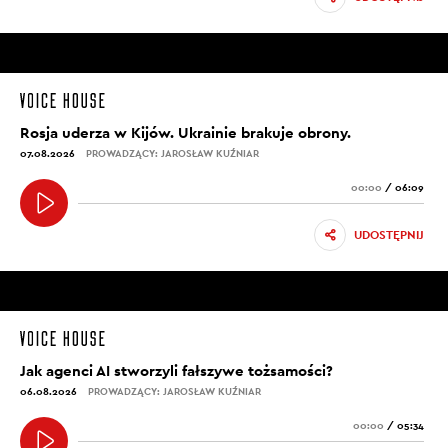
Rosja uderza w Kijów. Ukrainie brakuje obrony.
07.08.2026
PROWADZĄCY: JAROSŁAW KUŹNIAR
00:00
/
06:09
UDOSTĘPNIJ
Jak agenci AI stworzyli fałszywe tożsamości?
06.08.2026
PROWADZĄCY: JAROSŁAW KUŹNIAR
00:00
/
05:34