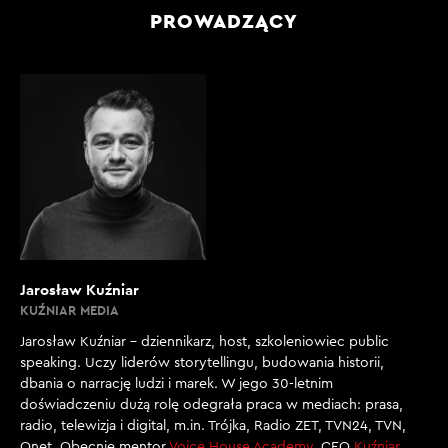
PROWADZĄCY
Jarosław Kuźniar
KUŹNIAR MEDIA
Jarosław Kuźniar – dziennikarz, host, szkoleniowiec public
speaking. Uczy liderów storytellingu, budowania historii,
dbania o narrację ludzi i marek. W jego 30-letnim
doświadczeniu dużą rolę odegrała praca w mediach: prasa,
radio, telewizja i digital, m.in. Trójka, Radio ZET, TVN24, TVN,
Onet. Obecnie mentor
Voice House Academy
, CEO
Kuźniar