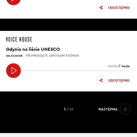
UDOSTĘPNIJ
Gdynia na liście UNESCO
29.07.2026
PROWADZĄCY: JAROSŁAW KUŹNIAR
00:00
/
04:34
UDOSTĘPNIJ
1
/ 61
NASTĘPNA