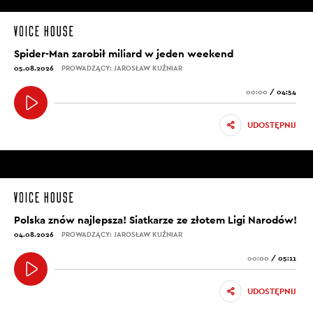
Spider-Man zarobił miliard w jeden weekend
05.08.2026
PROWADZĄCY: JAROSŁAW KUŹNIAR
00:00
/
04:54
UDOSTĘPNIJ
Polska znów najlepsza! Siatkarze ze złotem Ligi Narodów!
04.08.2026
PROWADZĄCY: JAROSŁAW KUŹNIAR
00:00
/
05:11
UDOSTĘPNIJ