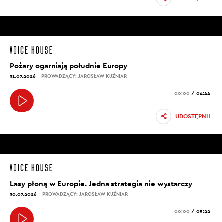
Pożary ogarniają południe Europy
31.07.2026
PROWADZĄCY: JAROSŁAW KUŹNIAR
00:00
/
04:44
UDOSTĘPNIJ
Lasy płoną w Europie. Jedna strategia nie wystarczy
30.07.2026
PROWADZĄCY: JAROSŁAW KUŹNIAR
00:00
/
05:22