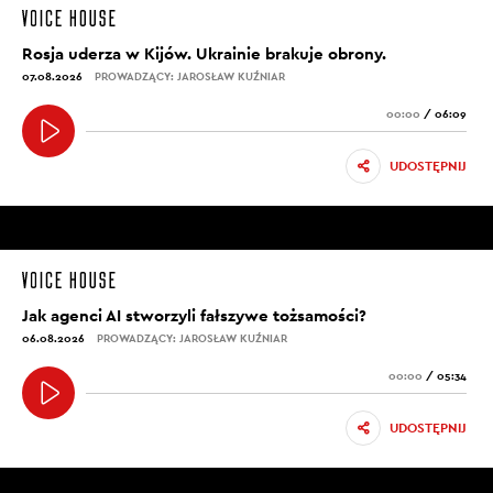
Rosja uderza w Kijów. Ukrainie brakuje obrony.
07.08.2026
PROWADZĄCY: JAROSŁAW KUŹNIAR
00:00
/
06:09
UDOSTĘPNIJ
Jak agenci AI stworzyli fałszywe tożsamości?
06.08.2026
PROWADZĄCY: JAROSŁAW KUŹNIAR
00:00
/
05:34
UDOSTĘPNIJ