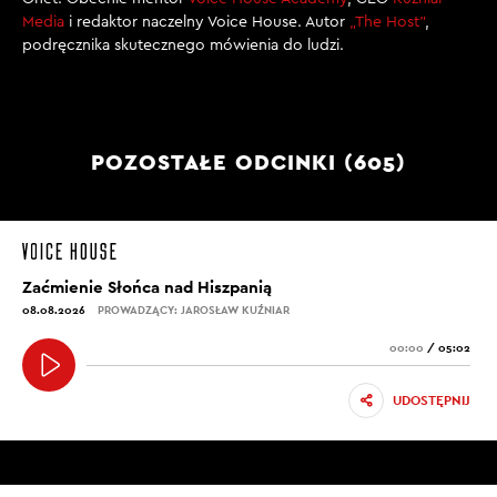
Media
i redaktor naczelny Voice House. Autor
„The Host”
,
podręcznika skutecznego mówienia do ludzi.
POZOSTAŁE ODCINKI (605)
Zaćmienie Słońca nad Hiszpanią
08.08.2026
PROWADZĄCY: JAROSŁAW KUŹNIAR
00:00
/
05:02
UDOSTĘPNIJ