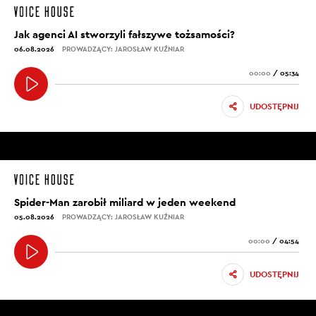
Jak agenci AI stworzyli fałszywe tożsamości?
06.08.2026
PROWADZĄCY: JAROSŁAW KUŹNIAR
00:00
/
05:34
UDOSTĘPNIJ
Spider-Man zarobił miliard w jeden weekend
05.08.2026
PROWADZĄCY: JAROSŁAW KUŹNIAR
00:00
/
04:54
UDOSTĘPNIJ