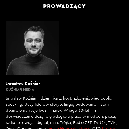
PROWADZĄCY
Jarosław Kuźniar
KUŹNIAR MEDIA
Jarosław Kuźniar – dziennikarz, host, szkoleniowiec public
speaking. Uczy liderów storytellingu, budowania historii,
dbania o narrację ludzi i marek. W jego 30-letnim
doświadczeniu dużą rolę odegrała praca w mediach: prasa,
radio, telewizja i digital, m.in. Trójka, Radio ZET, TVN24, TVN,
Onet. Obecnie mentor
Voice House Academy
, CEO
Kuźniar