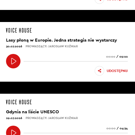
Lasy płoną w Europie. Jedna strategia nie wystarczy
30.07.2026
PROWADZĄCY: JAROSŁAW KUŹNIAR
00:00
/
05:22
UDOSTĘPNIJ
Gdynia na liście UNESCO
29.07.2026
PROWADZĄCY: JAROSŁAW KUŹNIAR
00:00
/
04:34