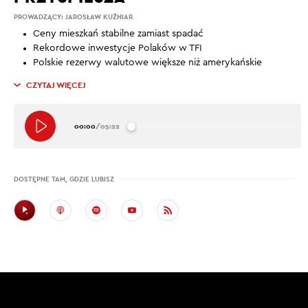
PROWADZĄCY:
JAROSŁAW KUŹNIAR
Ceny mieszkań stabilne zamiast spadać
Rekordowe inwestycje Polaków w TFI
Polskie rezerwy walutowe większe niż amerykańskie
CZYTAJ WIĘCEJ
00:00
/
05:22
DOSTĘPNE TAM, GDZIE LUBISZ