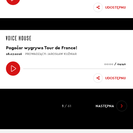
UDOSTĘPNIJ
Pogačar wygrywa Tour de France!
28.07.2026
PROWADZĄCY: JAROSŁAW KUŹNIAR
00:00
/
04:40
UDOSTĘPNIJ
1
/ 61
NASTĘPNA