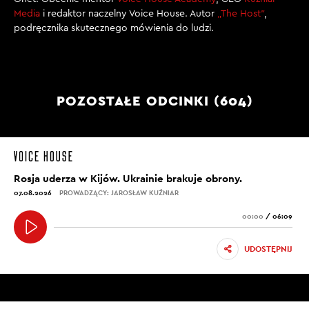
Media
i redaktor naczelny Voice House. Autor
„The Host”
,
podręcznika skutecznego mówienia do ludzi.
POZOSTAŁE ODCINKI (604)
Rosja uderza w Kijów. Ukrainie brakuje obrony.
07.08.2026
PROWADZĄCY: JAROSŁAW KUŹNIAR
00:00
/
06:09
UDOSTĘPNIJ