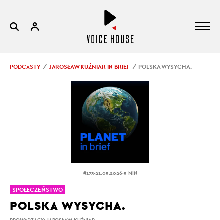
PODCASTY
JAROSŁAW KUŹNIAR IN BRIEF
POLSKA WYSYCHA.
.
.
#173
21.05.2026
5 MIN
SPOŁECZEŃSTWO
POLSKA WYSYCHA.
PROWADZĄCY:
JAROSŁAW KUŹNIAR