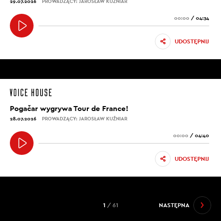
29.07.2026
PROWADZĄCY: JAROSŁAW KUŹNIAR
00:00
/
04:34
UDOSTĘPNIJ
Pogačar wygrywa Tour de France!
28.07.2026
PROWADZĄCY: JAROSŁAW KUŹNIAR
00:00
/
04:40
UDOSTĘPNIJ
1
/ 61
NASTĘPNA