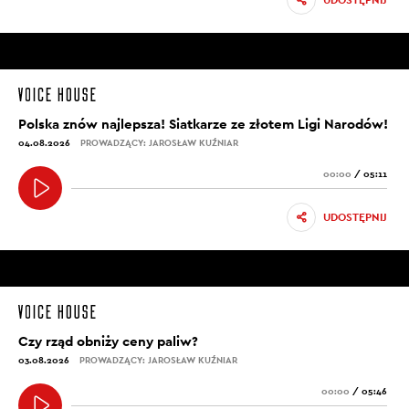
UDOSTĘPNIJ
Polska znów najlepsza! Siatkarze ze złotem Ligi Narodów!
04.08.2026
PROWADZĄCY: JAROSŁAW KUŹNIAR
00:00
/
05:11
UDOSTĘPNIJ
Czy rząd obniży ceny paliw?
03.08.2026
PROWADZĄCY: JAROSŁAW KUŹNIAR
00:00
/
05:46