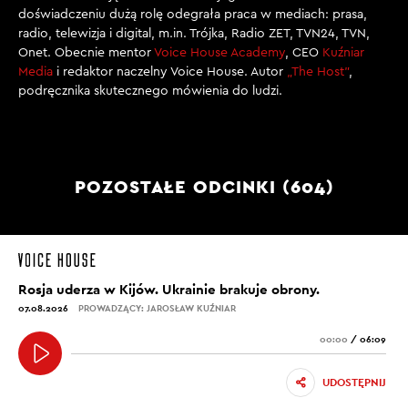
doświadczeniu dużą rolę odegrała praca w mediach: prasa,
radio, telewizja i digital, m.in. Trójka, Radio ZET, TVN24, TVN,
Onet. Obecnie mentor
Voice House Academy
, CEO
Kuźniar
Media
i redaktor naczelny Voice House. Autor
„The Host”
,
podręcznika skutecznego mówienia do ludzi.
POZOSTAŁE ODCINKI (604)
Rosja uderza w Kijów. Ukrainie brakuje obrony.
07.08.2026
PROWADZĄCY: JAROSŁAW KUŹNIAR
00:00
/
06:09
UDOSTĘPNIJ