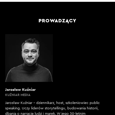
PROWADZĄCY
Jarosław Kuźniar
KUŹNIAR MEDIA
Jarosław Kuźniar – dziennikarz, host, szkoleniowiec public
speaking. Uczy liderów storytellingu, budowania historii,
dbania o narrację ludzi i marek. W jego 30-letnim