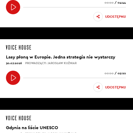
00:00
/
04:44
UDOSTĘPNIJ
Lasy płoną w Europie. Jedna strategia nie wystarczy
30.07.2026
PROWADZĄCY: JAROSŁAW KUŹNIAR
00:00
/
05:22
UDOSTĘPNIJ
Gdynia na liście UNESCO