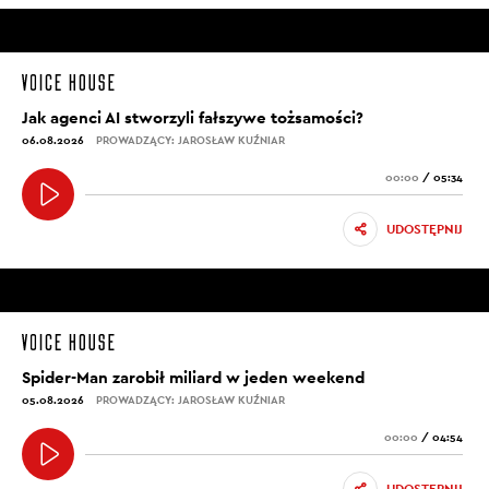
Jak agenci AI stworzyli fałszywe tożsamości?
06.08.2026
PROWADZĄCY: JAROSŁAW KUŹNIAR
00:00
/
05:34
UDOSTĘPNIJ
Spider-Man zarobił miliard w jeden weekend
05.08.2026
PROWADZĄCY: JAROSŁAW KUŹNIAR
00:00
/
04:54