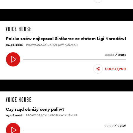
Polska znów najlepsza! Siatkarze ze złotem Ligi Narodów!
04.08.2026
PROWADZĄCY: JAROSŁAW KUŹNIAR
00:00
/
05:11
UDOSTĘPNIJ
Czy rząd obniży ceny paliw?
03.08.2026
PROWADZĄCY: JAROSŁAW KUŹNIAR
00:00
/
05:46