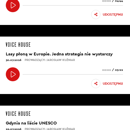
00:00
/
04:44
UDOSTĘPNIJ
Lasy płoną w Europie. Jedna strategia nie wystarczy
30.07.2026
PROWADZĄCY: JAROSŁAW KUŹNIAR
00:00
/
05:22
UDOSTĘPNIJ
Gdynia na liście UNESCO
29.07.2026
PROWADZĄCY: JAROSŁAW KUŹNIAR