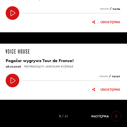
00:00
/
04:34
UDOSTĘPNIJ
Pogačar wygrywa Tour de France!
28.07.2026
PROWADZĄCY: JAROSŁAW KUŹNIAR
00:00
/
04:40
UDOSTĘPNIJ
1
/ 61
NASTĘPNA