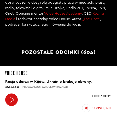
doświadczeniu dużą rolę odegrała praca w mediach: prasa,
radio, telewizja i digital, m.in. Trójka, Radio ZET, TVN24, TVN,
Onet. Obecnie mentor
Voice House Academy
, CEO
Kuźniar
Media
i redaktor naczelny Voice House. Autor
„The Host”
,
podręcznika skutecznego mówienia do ludzi.
POZOSTAŁE ODCINKI (604)
Rosja uderza w Kijów. Ukrainie brakuje obrony.
07.08.2026
PROWADZĄCY: JAROSŁAW KUŹNIAR
00:00
/
06:09
UDOSTĘPNIJ