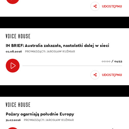
UDOSTĘPNIJ
IN BRIEF: Australia zakazała, nastolatki dalej w sieci
01.08.2026
PROWADZĄCY: JAROSŁAW KUŹNIAR
00:00
/
04:53
UDOSTĘPNIJ
Pożary ogarniają południe Europy
31.07.2026
PROWADZĄCY: JAROSŁAW KUŹNIAR