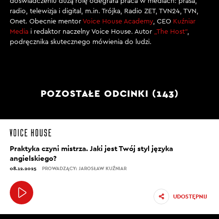
doświadczeniu dużą rolę odegrała praca w mediach: prasa,
radio, telewizja i digital, m.in. Trójka, Radio ZET, TVN24, TVN,
Onet. Obecnie mentor
Voice House Academy
, CEO
Kuźniar
Media
i redaktor naczelny Voice House. Autor
„The Host”
,
podręcznika skutecznego mówienia do ludzi.
POZOSTAŁE ODCINKI (143)
Praktyka czyni mistrza. Jaki jest Twój styl języka
angielskiego?
08.12.2025
PROWADZĄCY: JAROSŁAW KUŹNIAR
UDOSTĘPNIJ