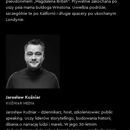
pseudonimem „Magdalena British”. Prywatnie zakochana po
uszy psia mama buldoga Winstona. Uwielbia podróże,
szczególnie te po Kalifornii i długie spacery po ukochanym
Londynie.
Jarosław Kuźniar
KUŹNIAR MEDIA
Jarosław Kuźniar – dziennikarz, host, szkoleniowiec public
speaking. Uczy liderów storytellingu, budowania historii,
dbania o narrację ludzi i marek. W jego 30-letnim