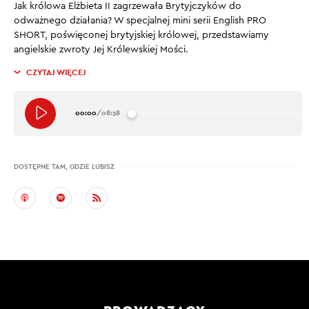
Jak królowa Elżbieta II zagrzewała Brytyjczyków do
odważnego działania? W specjalnej mini serii English PRO
SHORT, poświęconej brytyjskiej królowej, przedstawiamy
angielskie zwroty Jej Królewskiej Mości.
CZYTAJ WIĘCEJ
00:00
/
08:38
DOSTĘPNE TAM, GDZIE LUBISZ