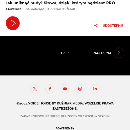
Jak uniknąć nudy? Słowa, dzięki którym będziesz PRO
29.07.2024
PROWADZĄCY: JAROSŁAW KUŹNIAR
UDOSTĘPNIJ
1
/ 15
NASTĘPNA
©2024 VOICE HOUSE BY KUŹNIAR MEDIA. WSZELKIE PRAWA
ZASTRZEŻONE.
ZAKAZ KOPIOWANIA TREŚCI BEZ ZGODY WŁAŚCICIELA STRONY.
POWERED BY