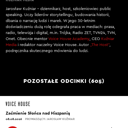
Jarosław Kuźniar – dziennikarz, host, szkoleniowiec public
speaking. Uczy liderów storytellingu, budowania historii,
dbania o narrację ludzi i marek. W jego 30-letnim
doświadczeniu dużą rolę odegrała praca w mediach: prasa,
radio, telewizja i digital, m.in. Trójka, Radio ZET, TVN24, TVN,
Onet. Obecnie mentor
Voice House Academy
, CEO
Kuźniar
Media
i redaktor naczelny Voice House. Autor
„The Host”
,
podręcznika skutecznego mówienia do ludzi.
POZOSTAŁE ODCINKI (605)
Zaćmienie Słońca nad Hiszpanią
08.08.2026
PROWADZĄCY: JAROSŁAW KUŹNIAR