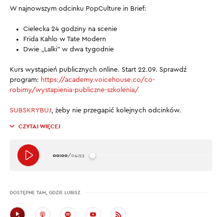
W najnowszym odcinku PopCulture in Brief:
Cielecka 24 godziny na scenie
Frida Kahlo w Tate Modern
Dwie „Lalki” w dwa tygodnie
Kurs wystąpień publicznych online. Start 22.09. Sprawdź
program: ⁠
https://academy.voicehouse.co/co-
robimy/wystapienia-publiczne-szkolenia/
SUBSKRYBUJ
, żeby nie przegapić kolejnych odcinków.
CZYTAJ WIĘCEJ
00:00
/
04:53
DOSTĘPNE TAM, GDZIE LUBISZ