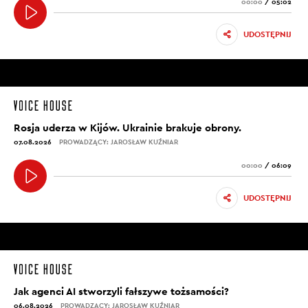
00:00
/
05:02
UDOSTĘPNIJ
Rosja uderza w Kijów. Ukrainie brakuje obrony.
07.08.2026
PROWADZĄCY: JAROSŁAW KUŹNIAR
00:00
/
06:09
UDOSTĘPNIJ
Jak agenci AI stworzyli fałszywe tożsamości?
06.08.2026
PROWADZĄCY: JAROSŁAW KUŹNIAR