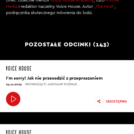
Onet. Obecnie mentor
Voice House Academy
, CEO
Kuźniar
Media
i redaktor naczelny Voice House. Autor
„The Host”
,
podręcznika skutecznego mówienia do ludzi.
POZOSTAŁE ODCINKI (143)
I’m sorry! Jak nie przesadzić z przepraszaniem
24.11.2025
PROWADZĄCY: JAROSŁAW KUŹNIAR
UDOSTĘPNIJ