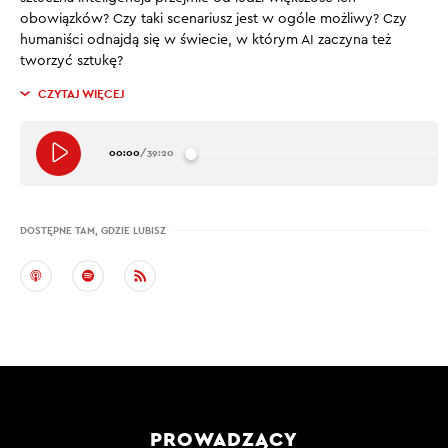
obowiązków? Czy taki scenariusz jest w ogóle możliwy? Czy
humaniści odnajdą się w świecie, w którym AI zaczyna też
tworzyć sztukę?
CZYTAJ WIĘCEJ
00:00
/
39:20
DOSTĘPNE TAM, GDZIE LUBISZ
PROWADZĄCY