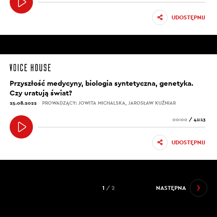
UDOSTĘPNIJ
Przyszłość medycyny, biologia syntetyczna, genetyka.
Czy uratują świat?
25.08.2022
PROWADZĄCY: JOWITA MICHALSKA, JAROSŁAW KUŹNIAR
00:00
/
41:13
UDOSTĘPNIJ
1
/ 2
NASTĘPNA