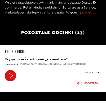
Wspiera przedsiębiorców i marki m.in. w obszarze Digital, E-
commerce, Retail, Media i publishing, Software as a Service,
Marketplaces, startupy i venture capital. Więcej na
pucek.com
.
POZOSTAŁE ODCINKI (13)
Kryzys mówi startupom „sprawdzam”
05.01.2023
PROWADZĄCY: JOWITA MICHALSKA, JAROSŁAW KUŹNIAR
00:00
/
32:55
UDOSTĘPNIJ