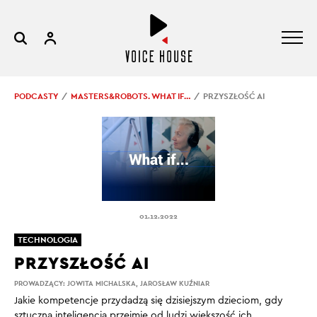
PODCASTY
MASTERS&ROBOTS. WHAT IF…
PRZYSZŁOŚĆ AI
01.12.2022
TECHNOLOGIA
PRZYSZŁOŚĆ AI
PROWADZĄCY:
JOWITA MICHALSKA
,
JAROSŁAW KUŹNIAR
Jakie kompetencje przydadzą się dzisiejszym dzieciom, gdy
sztuczna inteligencja przejmie od ludzi większość ich