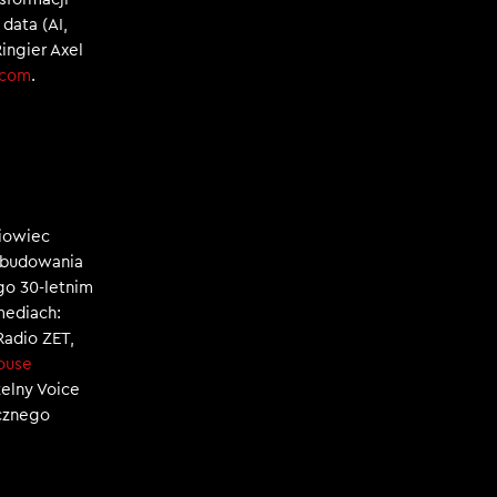
data (AI,
Ringier Axel
.com
.
niowiec
, budowania
ego 30-letnim
mediach:
 Radio ZET,
ouse
zelny Voice
ecznego