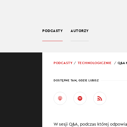
PODCASTY
AUTORZY
TECHNOLOGIA
POWRÓT
PODCASTY
TECHNOLOGICZNIE
Q&A 
PROWADZĄCY:
BART
DOSTĘPNE TAM, GDZIE LUBISZ
Q&A 
TECH
Spacer zamiast 
W sesji Q&A, podczas której odpowia
kandydat lub ka