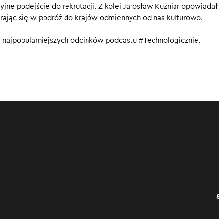
yjne podejście do rekrutacji. Z kolei Jarosław Kuźniar opowiadał
darce, opowieść o zainteresowaniach i hobby?
rając się w podróż do krajów odmiennych od nas kulturowo.
00
z najpopularniejszych odcinków podcastu #Technologicznie.