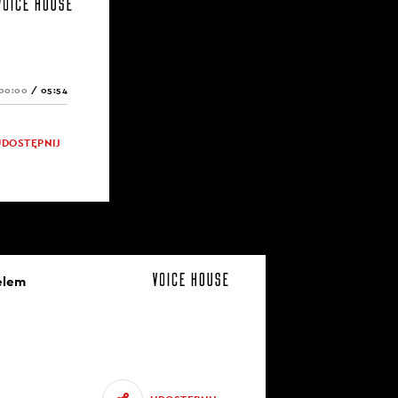
00:00
/
05:54
UDOSTĘPNIJ
elem