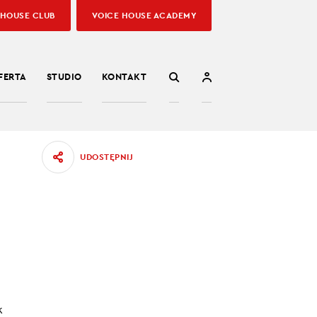
 HOUSE CLUB
VOICE HOUSE ACADEMY
FERTA
STUDIO
KONTAKT
UDOSTĘPNIJ
 czy
08.08.2023
k
 otwarte