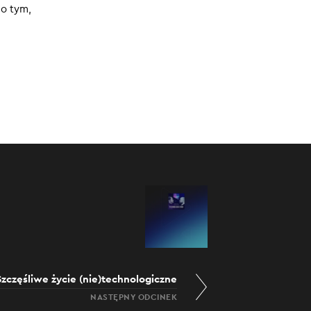
 o tym,
:00
/
30:58
Szczęśliwe życie (nie)technologiczne
NASTĘPNY ODCINEK