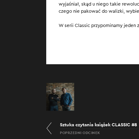
wyjaśniał, skąd u niego takie rewoluc
karty w przeglą
czego nie pakować do walizki, wybie
W serii Classic przypominamy jeden 
Sztuka czytania książek CLASSIC #8
POPRZEDNI ODCINEK