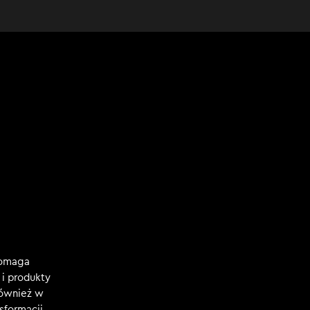
Pomaga
i produkty
również w
nsformacji