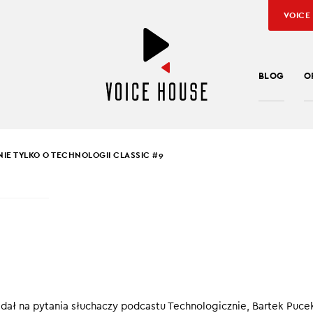
VOICE
BLOG
O
NIE TYLKO O TECHNOLOGII CLASSIC #9
EK PUCEK
,
JAROSŁAW KUŹNIAR
NIE TYLKO O
NOLOGII CLASSIC #9
rozmowy rekrutacyjnej i CV? Próbny dzień w pracy, by sprawdzić,
dał na pytania słuchaczy podcastu Technologicznie, Bartek Puce
ndydatka i pracodawca nadają na tych samych falach? Pytanie o