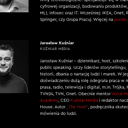
cyfrowej organizacji, budowaniu produktów, 
ML), infosec oraz IT. Wcześniej: IKEA, Onet, 
Springer, czy Grupa Pracuj. Więcej na
pucek
Jarosław Kuźniar
KUŹNIAR MEDIA
Jarosław Kuźniar – dziennikarz, host, szkole
public speaking. Uczy liderów storytellingu
historii, dbania o narrację ludzi i marek. W j
doświadczeniu dużą rolę odegrała praca w 
prasa, radio, telewizja i digital, m.in. Trójka,
TVN24, TVN, Onet. Obecnie mentor
Voice H
Academy
, CEO
Kuźniar Media
i redaktor nac
House. Autor
„The Host”
, podręcznika skut
mówienia do ludzi.