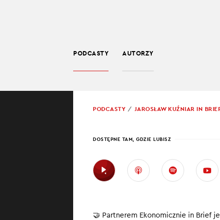
PODCASTY
AUTORZY
SPOŁECZEŃSTWO
POWRÓT
PODCASTY
JAROSŁAW KUŹNIAR IN BRIE
PROWADZĄCY:
JARO
DOSTĘPNE TAM, GDZIE LUBISZ
REK
REZE
Polacy biją
🤝 Partnerem Ekonomicznie in Brief
Słowacy po