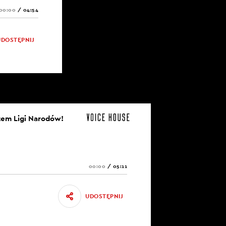
00:00
/
04:54
UDOSTĘPNIJ
otem Ligi Narodów!
00:00
/
05:11
UDOSTĘPNIJ