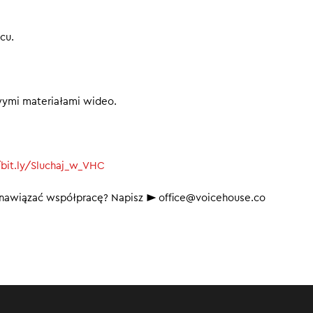
cu.
wymi materiałami wideo.
/bit.ly/Sluchaj_w_VHC
b nawiązać współpracę? Napisz ► office@voicehouse.co