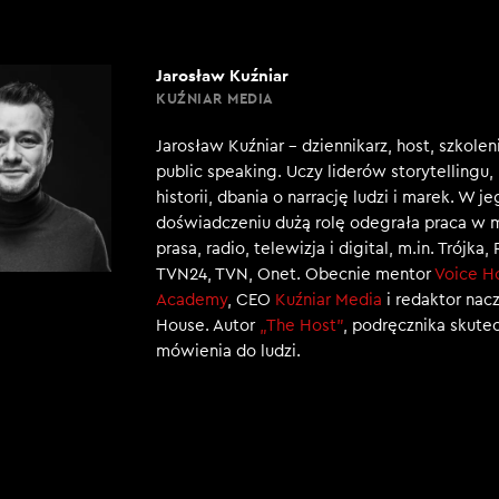
Jarosław Kuźniar
KUŹNIAR MEDIA
Jarosław Kuźniar – dziennikarz, host, szkole
public speaking. Uczy liderów storytellingu
historii, dbania o narrację ludzi i marek. W j
doświadczeniu dużą rolę odegrała praca w 
prasa, radio, telewizja i digital, m.in. Trójka,
TVN24, TVN, Onet. Obecnie mentor
Voice H
Academy
, CEO
Kuźniar Media
i redaktor nac
House. Autor
„The Host”
, podręcznika skut
mówienia do ludzi.