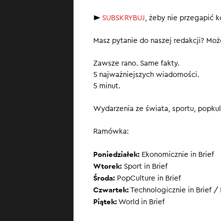
Fitch ostrz
►
SUBSKRYBUJ
, żeby nie przegapić 
SUBSKRYBUJ
, ż
Masz pytanie do naszej redakcji? Może
Zawsze rano. Same fakty.
5 najważniejszych wiadomości.
5 minut.
Wydarzenia ze świata, sportu, popkult
Ramówka:
Poniedziałek:
Ekonomicznie in Brief
Wtorek:
Sport in Brief
Środa:
PopCulture in Brief
Czwartek:
Technologicznie in Brief / 
Piątek:
World in Brief