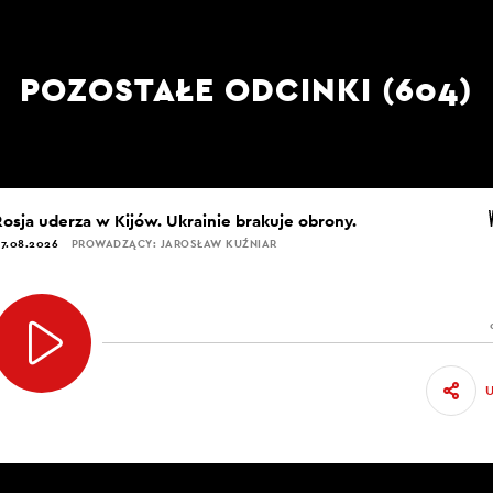
POZOSTAŁE ODCINKI (604)
Rosja uderza w Kijów. Ukrainie brakuje obrony.
7.08.2026
PROWADZĄCY: JAROSŁAW KUŹNIAR