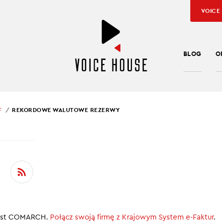
VOICE
BLOG
O
F
REKORDOWE WALUTOWE REZERWY
SŁAW KUŹNIAR
ORDOWE WALUTOWE
RWY
 rekordy w TFI
 jest COMARCH.
Połącz swoją firmę z Krajowym System e-Faktur
.
dnoszą podatki