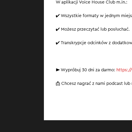
W aplikacji Voice House Club m.in.:
✔️ Wszystkie formaty w jednym miejs
✔️ Możesz przeczytać lub posłuchać.
✔️ Transkrypcje odcinków z dodatko
► Wypróbuj 30 dni za darmo:
https:/
📩 Chcesz nagrać z nami podcast lu