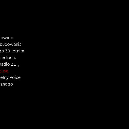
niowiec
, budowania
ego 30-letnim
mediach:
 Radio ZET,
ouse
zelny Voice
ecznego