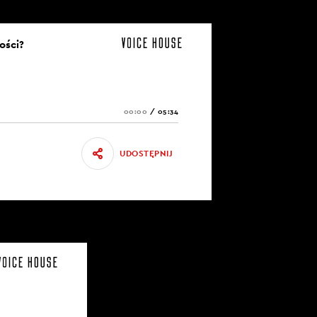
ości?
00:00
/
05:34
UDOSTĘPNIJ