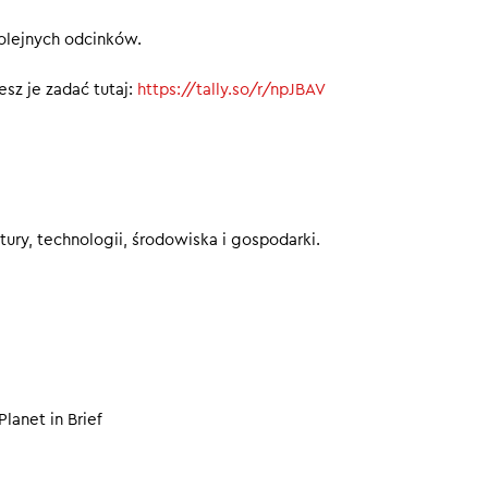
ega przed polskim długiem
kolejnych odcinków.
eby nie przegapić kolejnych odcinków.
sz je zadać tutaj:
https://tally.so/r/npJBAV
00
ury, technologii, środowiska i gospodarki.
Planet in Brief