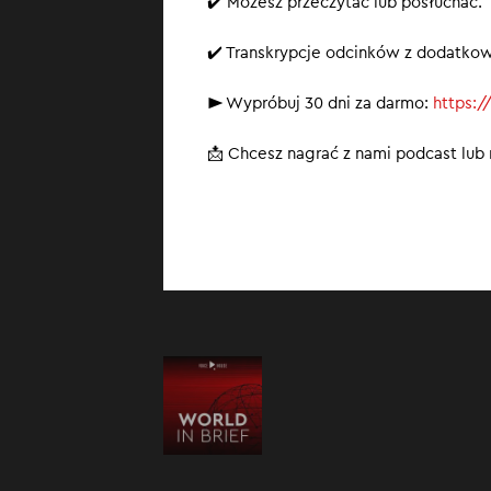
✔️ Możesz przeczytać lub posłuchać.
✔️ Transkrypcje odcinków z dodatko
► Wypróbuj 30 dni za darmo:
https:/
📩 Chcesz nagrać z nami podcast lu