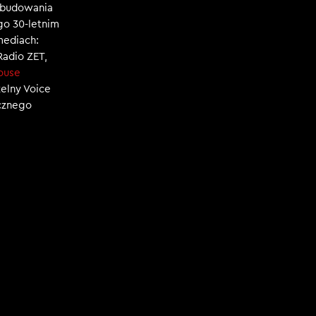
, budowania
ego 30-letnim
mediach:
 Radio ZET,
ouse
zelny Voice
ecznego