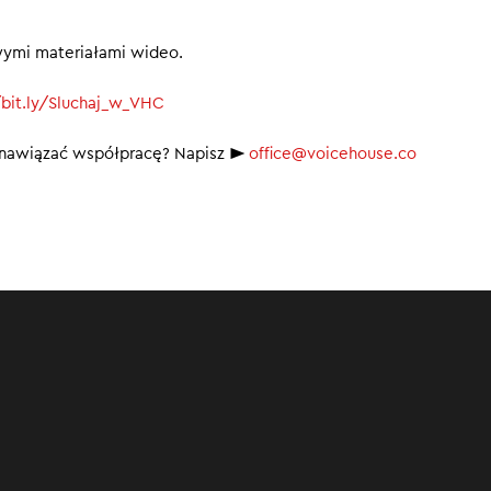
wymi materiałami wideo.
/bit.ly/Sluchaj_w_VHC
b nawiązać współpracę? Napisz ►
office@voicehouse.co