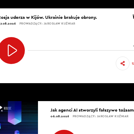
Rosja uderza w Kijów. Ukrainie brakuje obrony.
7.08.2026
PROWADZĄCY: JAROSŁAW KUŹNIAR
Jak agenci AI stworzyli fałszywe tożsam
06.08.2026
PROWADZĄCY: JAROSŁAW KUŹNIAR