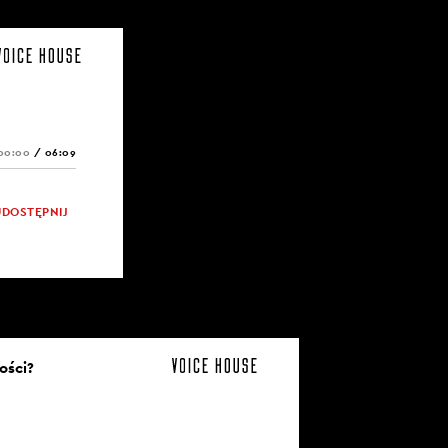
00:00
/
06:09
UDOSTĘPNIJ
ości?