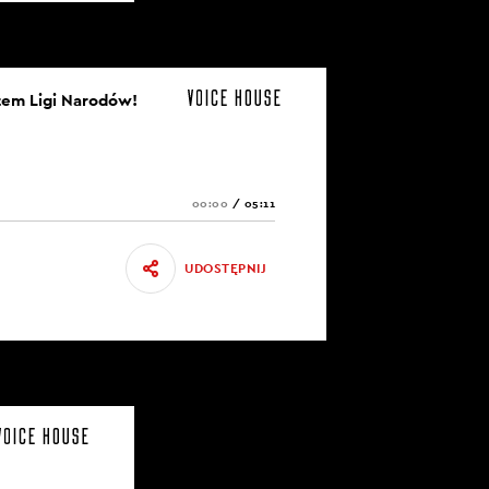
otem Ligi Narodów!
00:00
/
05:11
UDOSTĘPNIJ