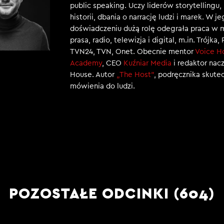
public speaking. Uczy liderów storytellingu
historii, dbania o narrację ludzi i marek. W j
doświadczeniu dużą rolę odegrała praca w 
prasa, radio, telewizja i digital, m.in. Trójka,
TVN24, TVN, Onet. Obecnie mentor
Voice H
Academy
, CEO
Kuźniar Media
i redaktor nac
House. Autor
„The Host”
, podręcznika skut
mówienia do ludzi.
POZOSTAŁE ODCINKI (604)