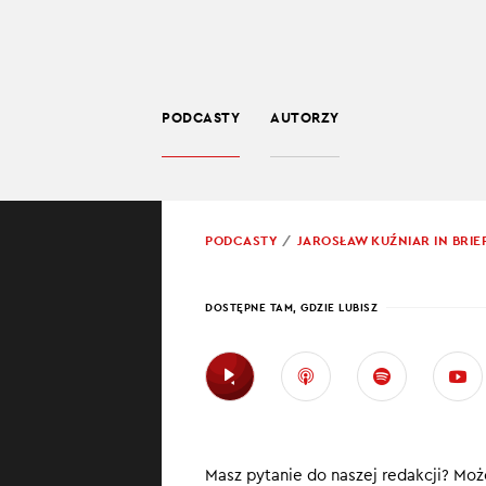
PODCASTY
AUTORZY
SPOŁECZEŃSTWO
POWRÓT
PODCASTY
JAROSŁAW KUŹNIAR IN BRIE
PROWADZĄCY:
JARO
DOSTĘPNE TAM, GDZIE LUBISZ
REKO
W najnowszym od
Ropa taniej
Masz pytanie do naszej redakcji? Może
Orlen wyprz