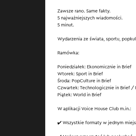
Dług public
Zawsze rano. Same fakty.
5 najważniejszych wiadomości.
Kurs wystąpień 
5 minut.
https://academ
Wydarzenia ze świata, sportu, popkult
SUBSKRYBUJ
, ż
Ramówka:
Poniedziałek: Ekonomicznie in Brief
Wtorek: Sport in Brief
Środa: PopCulture in Brief
Czwartek: Technologicznie in Brief / P
Piątek: World in Brief
W aplikacji Voice House Club m.in.:
✔️ Wszystkie formaty w jednym miejs