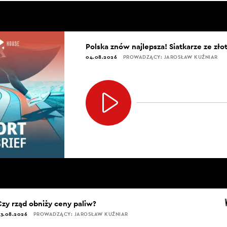
Polska znów najlepsza! Siatkarze ze zł
04.08.2026
PROWADZĄCY: JAROSŁAW KUŹNIAR
Czy rząd obniży ceny paliw?
3.08.2026
PROWADZĄCY: JAROSŁAW KUŹNIAR