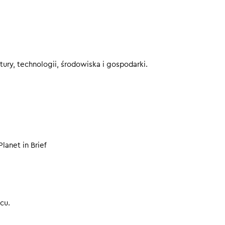
zny po złej stronie progu
publicznych online. Start 22.09. Sprawdź program:
y.voicehouse.co/co-robimy/wystapienia-publiczne-szkolenia/
ury, technologii, środowiska i gospodarki.
eby nie przegapić kolejnych odcinków.
00
lanet in Brief
cu.