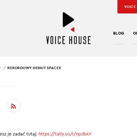
VOICE
BLOG
O
F
REKORDOWY DEBIUT SPACEX
SŁAW KUŹNIAR
RDOWY DEBIUT SPACE
cinku Ekonomicznie in Brief:
e. To koniec CPN?
sz je zadać tutaj:
https://tally.so/r/npJBAV
edza rosyjskie koncerny