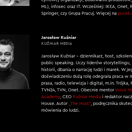
ML), infosec oraz IT. Wcześniej: IKEA, Onet, 
Springer, czy Grupa Pracuj. Więcej na
pucek
Jarosław Kuźniar
KUŹNIAR MEDIA
Jarosław Kuźniar – dziennikarz, host, szkole
public speaking. Uczy liderów storytellingu
historii, dbania o narrację ludzi i marek. W j
doświadczeniu dużą rolę odegrała praca w 
prasa, radio, telewizja i digital, m.in. Trójka,
TVN24, TVN, Onet. Obecnie mentor
Voice H
Academy
, CEO
Kuźniar Media
i redaktor nac
House. Autor
„The Host”
, podręcznika skut
mówienia do ludzi.