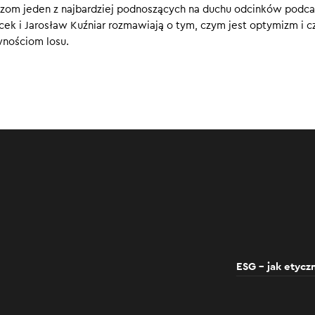
zom jeden z najbardziej podnoszących na duchu odcinków podca
zyja refleksji i podsumowaniom. Jaki był? Co udało się osiągnąć
ek i Jarosław Kuźniar rozmawiają o tym, czym jest optymizm i c
 i dowiedzieliśmy o sobie?
nościom losu.
0
ESG – jak etyc