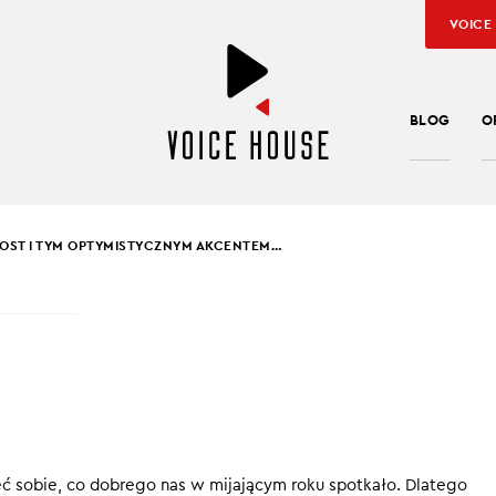
VOICE
BLOG
O
OST I TYM OPTYMISTYCZNYM AKCENTEM…
EK PUCEK
,
JAROSŁAW KUŹNIAR
OST I TYM
MISTYCZNYM
ENTEM…
ć sobie, co dobrego nas w mijającym roku spotkało. Dlatego