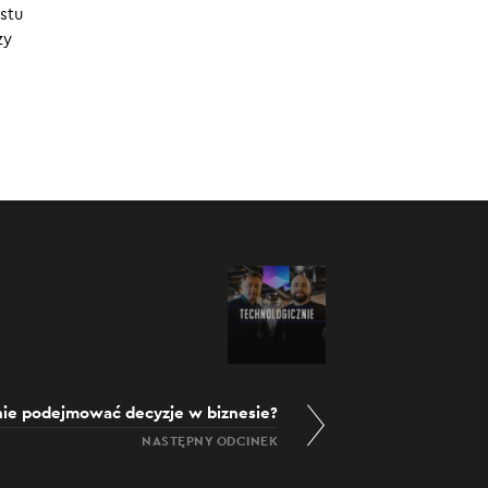
stu
? Czego
zy
0:00
/
32:11
znie podejmować decyzje w biznesie?
NASTĘPNY ODCINEK