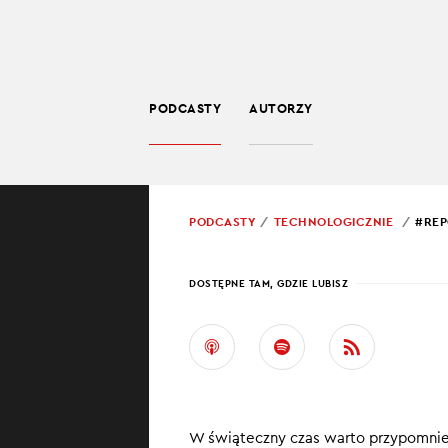
PODCASTY
AUTORZY
TECHNOLOGIA
POWRÓT
PODCASTY
TECHNOLOGICZNIE
#REP
PROWADZĄCY:
BART
DOSTĘPNE TAM, GDZIE LUBISZ
#REP
OPTY
AKC
W świąteczny czas warto przypomnie