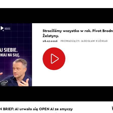
Straciliśmy wszystko w rok. Pivot Brod
Żelatyny.
28.07.2026
PROWADZĄCY: JAROSŁAW KUŹNIAR
IN BRIEF: AI urwało się OPEN AI ze smyczy