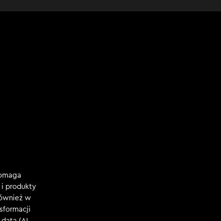
Pomaga
i produkty
również w
nsformacji
data (AI,