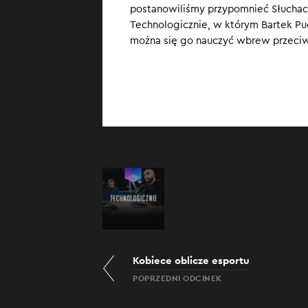
postanowiliśmy przypomnieć Słuchac
Koniec roku spr
Technologicznie, w którym Bartek Puc
się nauczyliśmy
można się go nauczyć wbrew przeciw
Kobiece oblicze esportu
POPRZEDNI ODCINEK