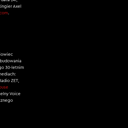
Ringier Axel
.com
.
niowiec
, budowania
ego 30-letnim
mediach:
 Radio ZET,
ouse
zelny Voice
ecznego