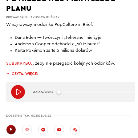
PLANU
PROWADZĄCY:
JAROSŁAW KUŹNIAR
W najnowszym odcinku PopCulture in Brief:
Dana Eden — twórczyni „Teheranu” nie żyje
Anderson Cooper odchodzi z „60 Minutes”
Karta Pokémon za 16,5 miliona dolarów
SUBSKRYBUJ
, żeby nie przegapić kolejnych odcinków.
CZYTAJ WIĘCEJ
00:00
/
05:59
DOSTĘPNE TAM, GDZIE LUBISZ