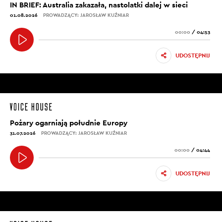
IN BRIEF: Australia zakazała, nastolatki dalej w sieci
01.08.2026
PROWADZĄCY: JAROSŁAW KUŹNIAR
00:00
/
04:53
UDOSTĘPNIJ
Pożary ogarniają południe Europy
31.07.2026
PROWADZĄCY: JAROSŁAW KUŹNIAR
00:00
/
04:44
UDOSTĘPNIJ