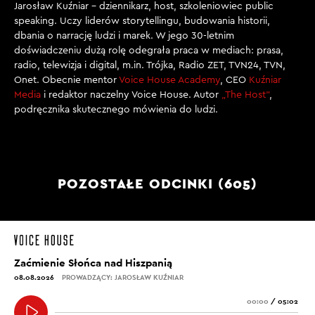
Jarosław Kuźniar – dziennikarz, host, szkoleniowiec public
speaking. Uczy liderów storytellingu, budowania historii,
dbania o narrację ludzi i marek. W jego 30-letnim
doświadczeniu dużą rolę odegrała praca w mediach: prasa,
radio, telewizja i digital, m.in. Trójka, Radio ZET, TVN24, TVN,
Onet. Obecnie mentor
Voice House Academy
, CEO
Kuźniar
Media
i redaktor naczelny Voice House. Autor
„The Host”
,
podręcznika skutecznego mówienia do ludzi.
POZOSTAŁE ODCINKI (605)
Zaćmienie Słońca nad Hiszpanią
08.08.2026
PROWADZĄCY: JAROSŁAW KUŹNIAR
00:00
/
05:02