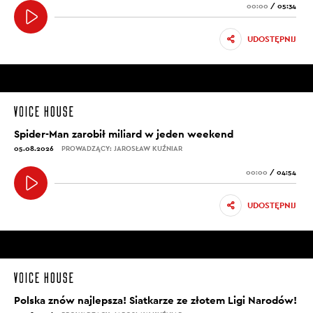
00:00
/
05:34
UDOSTĘPNIJ
Spider-Man zarobił miliard w jeden weekend
05.08.2026
PROWADZĄCY: JAROSŁAW KUŹNIAR
00:00
/
04:54
UDOSTĘPNIJ
Polska znów najlepsza! Siatkarze ze złotem Ligi Narodów!