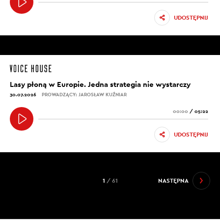
UDOSTĘPNIJ
Lasy płoną w Europie. Jedna strategia nie wystarczy
30.07.2026
PROWADZĄCY: JAROSŁAW KUŹNIAR
00:00
/
05:22
UDOSTĘPNIJ
1
/ 61
NASTĘPNA