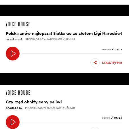
Polska znów najlepsza! Siatkarze ze złotem Ligi Narodów!
04.08.2026
PROWADZĄCY: JAROSŁAW KUŹNIAR
00:00
/
05:11
UDOSTĘPNIJ
Czy rząd obniży ceny paliw?
03.08.2026
PROWADZĄCY: JAROSŁAW KUŹNIAR
00:00
/
05:46