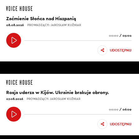
Zaćmienie Słońca nad Hiszpanią
08.08.2026
PROWADZĄCY: JAROSŁAW KUŹNIAR
00:00
/
05:02
UDOSTĘPNIJ
Rosja uderza w Kijów. Ukrainie brakuje obrony.
07.08.2026
PROWADZĄCY: JAROSŁAW KUŹNIAR
00:00
/
06:09
UDOSTĘPNIJ