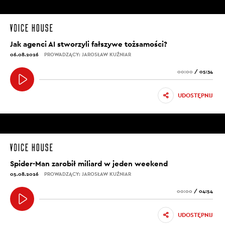
Jak agenci AI stworzyli fałszywe tożsamości?
06.08.2026
PROWADZĄCY: JAROSŁAW KUŹNIAR
00:00
/
05:34
UDOSTĘPNIJ
Spider-Man zarobił miliard w jeden weekend
05.08.2026
PROWADZĄCY: JAROSŁAW KUŹNIAR
00:00
/
04:54
UDOSTĘPNIJ