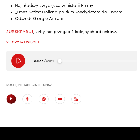
Najmłodszy zwycięzca w historii Emmy
„Franz Kafka” Holland polskim kandydatem do Oscara
Odszedł Giorgio Armani
SUBSKRYBUJ
, żeby nie przegapić kolejnych odcinków.
CZYTAJ WIĘCEJ
00:00
/
05:11
DOSTĘPNE TAM, GDZIE LUBISZ