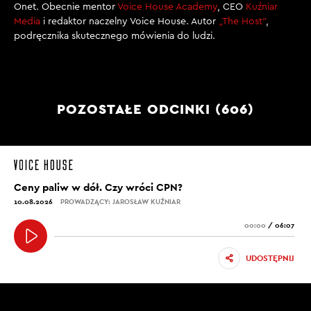
Onet. Obecnie mentor
Voice House Academy
, CEO
Kuźniar
Media
i redaktor naczelny Voice House. Autor
„The Host”
,
podręcznika skutecznego mówienia do ludzi.
POZOSTAŁE ODCINKI (606)
Ceny paliw w dół. Czy wróci CPN?
10.08.2026
PROWADZĄCY: JAROSŁAW KUŹNIAR
00:00
/
06:07
UDOSTĘPNIJ