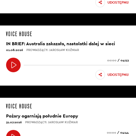
UDOSTĘPNIJ
IN BRIEF: Australia zakazała, nastolatki dalej w sieci
01.08.2026
PROWADZĄCY: JAROSŁAW KUŹNIAR
00:00
/
04:53
UDOSTĘPNIJ
Pożary ogarniają południe Europy
31.07.2026
PROWADZĄCY: JAROSŁAW KUŹNIAR
00:00
/
04:44