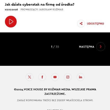
Jak działa cyberatak na firmę od środka?
07.07.2026
PROWADZĄCY: JAROSŁAW KUŹNIAR
UDOSTĘPNIJ
1
/ 35
NASTĘPNA
©2024 VOICE HOUSE BY KUŹNIAR MEDIA. WSZELKIE PRAWA
ZASTRZEŻONE.
ZAKAZ KOPIOWANIA TREŚCI BEZ ZGODY WŁAŚCICIELA STRONY.