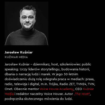
Jarosław Kuźniar
KUŹNIAR MEDIA
Jarosław Kuźniar – dziennikarz, host, szkoleniowiec public
speaking. Uczy liderów storytellingu, budowania historii,
dbania o narrację ludzi i marek. W jego 30-letnim
doświadczeniu dużą rolę odegrała praca w mediach: prasa,
radio, telewizja i digital, m.in. Trójka, Radio ZET, TVN24, TVN,
Onet. Obecnie mentor
Voice House Academy
, CEO
Kuźniar
Media
i redaktor naczelny Voice House. Autor
„The Host”
,
podręcznika skutecznego mówienia do ludzi.