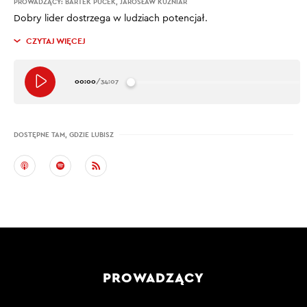
PROWADZĄCY:
BARTEK PUCEK
,
JAROSŁAW KUŹNIAR
Dobry lider dostrzega w ludziach potencjał.
CZYTAJ WIĘCEJ
00:00
/
34:07
DOSTĘPNE TAM, GDZIE LUBISZ
PROWADZĄCY