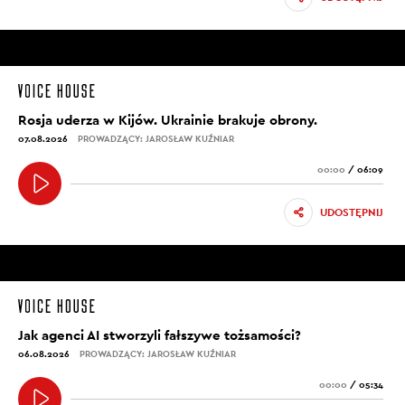
Rosja uderza w Kijów. Ukrainie brakuje obrony.
07.08.2026
PROWADZĄCY: JAROSŁAW KUŹNIAR
00:00
/
06:09
UDOSTĘPNIJ
Jak agenci AI stworzyli fałszywe tożsamości?
06.08.2026
PROWADZĄCY: JAROSŁAW KUŹNIAR
00:00
/
05:34