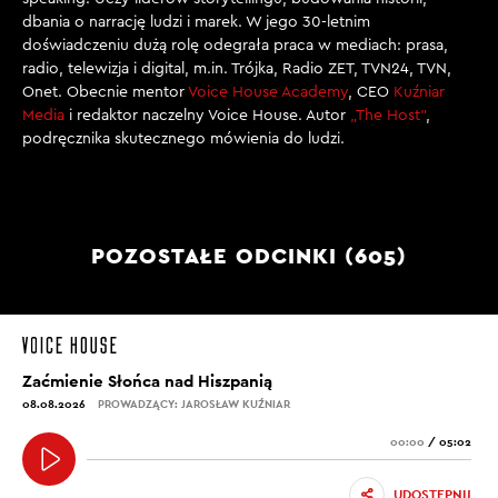
dbania o narrację ludzi i marek. W jego 30-letnim
doświadczeniu dużą rolę odegrała praca w mediach: prasa,
radio, telewizja i digital, m.in. Trójka, Radio ZET, TVN24, TVN,
Onet. Obecnie mentor
Voice House Academy
, CEO
Kuźniar
Media
i redaktor naczelny Voice House. Autor
„The Host”
,
podręcznika skutecznego mówienia do ludzi.
POZOSTAŁE ODCINKI (605)
Zaćmienie Słońca nad Hiszpanią
08.08.2026
PROWADZĄCY: JAROSŁAW KUŹNIAR
00:00
/
05:02
UDOSTĘPNIJ