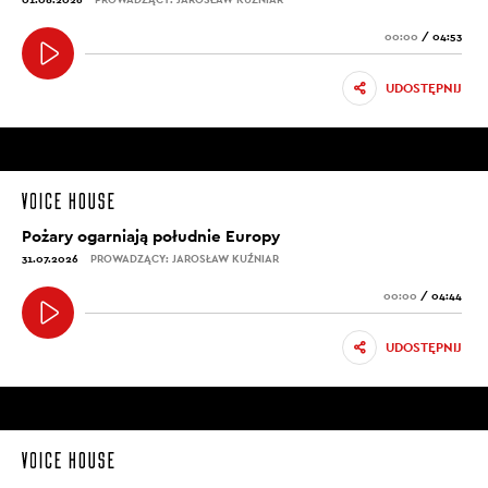
00:00
/
04:53
UDOSTĘPNIJ
Pożary ogarniają południe Europy
31.07.2026
PROWADZĄCY: JAROSŁAW KUŹNIAR
00:00
/
04:44
UDOSTĘPNIJ