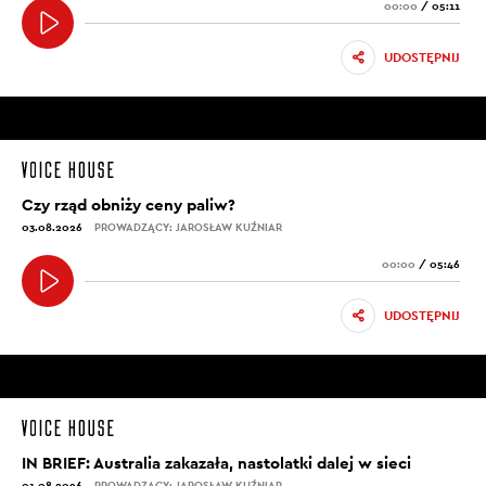
00:00
/
05:11
UDOSTĘPNIJ
Czy rząd obniży ceny paliw?
03.08.2026
PROWADZĄCY: JAROSŁAW KUŹNIAR
00:00
/
05:46
UDOSTĘPNIJ
IN BRIEF: Australia zakazała, nastolatki dalej w sieci
01.08.2026
PROWADZĄCY: JAROSŁAW KUŹNIAR