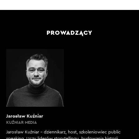
PROWADZĄCY
Jarosław Kuźniar
KUŹNIAR MEDIA
Jarosław Kuźniar – dziennikarz, host, szkoleniowiec public
speaking. Uczy liderów storytellingu, budowania historii,