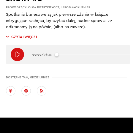
PROWADZĄCY:
OLGA PIETRYKIEWICZ
,
JAROSŁAW KUŹNIAR
Spotkania biznesowe są jak pierwsze zdanie w książce:
intrygujące zachęca, by czytać dalej, nudne sprawia, że
odkładamy ją na później (albo na zawsze).
CZYTAJ WIĘCEJ
00:00
/
06:32
DOSTĘPNE TAM, GDZIE LUBISZ