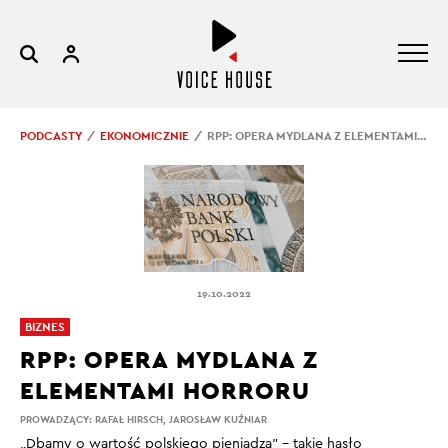
PODCASTY
EKONOMICZNIE
RPP: OPERA MYDLANA Z ELEMENTAMI HORRORU
19.10.2022
BIZNES
RPP: OPERA MYDLANA Z
ELEMENTAMI HORRORU
PROWADZĄCY:
RAFAŁ HIRSCH
,
JAROSŁAW KUŹNIAR
„Dbamy o wartość polskiego pieniądza” – takie hasło