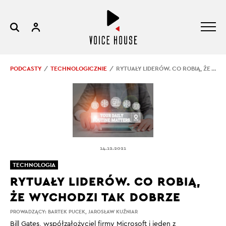
PODCASTY
TECHNOLOGICZNIE
RYTUAŁY LIDERÓW. CO ROBIĄ, ŻE WYCHODZI TAK DOBRZE
14.12.2021
TECHNOLOGIA
RYTUAŁY LIDERÓW. CO ROBIĄ,
ŻE WYCHODZI TAK DOBRZE
PROWADZĄCY:
BARTEK PUCEK
,
JAROSŁAW KUŹNIAR
Bill Gates, współzałożyciel firmy Microsoft i jeden z