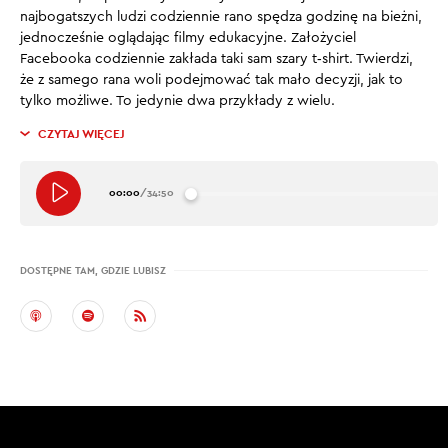
najbogatszych ludzi codziennie rano spędza godzinę na bieżni,
jednocześnie oglądając filmy edukacyjne. Założyciel
Facebooka codziennie zakłada taki sam szary t‑shirt. Twierdzi,
że z samego rana woli podejmować tak mało decyzji, jak to
tylko możliwe. To jedynie dwa przykłady z wielu.
CZYTAJ WIĘCEJ
00:00
/
34:50
DOSTĘPNE TAM, GDZIE LUBISZ