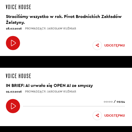
Straciliśmy wszystko w rok. Pivot Brodnickich Zakładów
Żelatyny.
28.07.2026
PROWADZĄCY: JAROSŁAW KUŹNIAR
UDOSTĘPNIJ
IN BRIEF: AI urwało się OPEN AI ze smyczy
25.07.2026
PROWADZĄCY: JAROSŁAW KUŹNIAR
00:00
/
05:54
UDOSTĘPNIJ