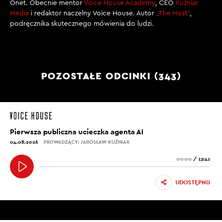
Onet. Obecnie mentor
Voice House Academy
, CEO
Kuźniar
Media
i redaktor naczelny Voice House. Autor
„The Host”
,
podręcznika skutecznego mówienia do ludzi.
POZOSTAŁE ODCINKI (343)
Pierwsza publiczna ucieczka agenta AI
04.08.2026
PROWADZĄCY: JAROSŁAW KUŹNIAR
00:00
/
13:41
UDOSTĘPNIJ