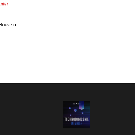
niar-
16.08.2024
 House o
:00
/
07:49