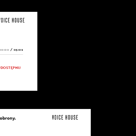
00:00
/
05:02
UDOSTĘPNIJ
 obrony.