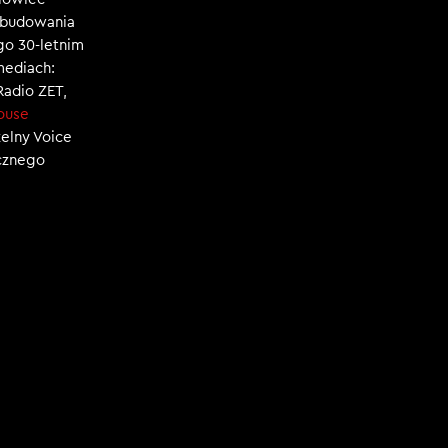
, budowania
ego 30-letnim
mediach:
 Radio ZET,
ouse
zelny Voice
ecznego