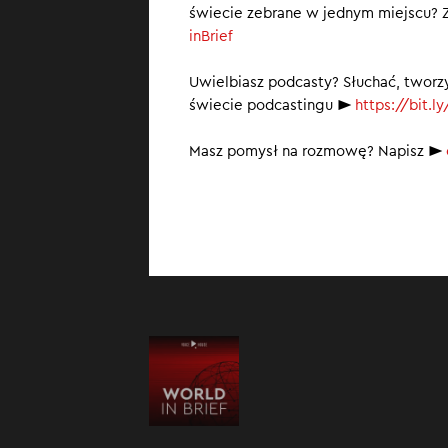
świecie zebrane w jednym miejscu? Z
– Mieszkania w 
inBrief
– Wzrosła przec
Uwielbiasz podcasty? Słuchać, tworz
świecie podcastingu ►
https://bit.
– Trwa rządowa
Masz pomysł na rozmowę? Napisz ►