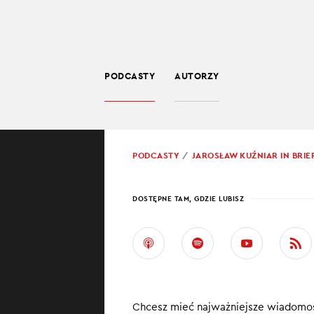
PODCASTY
AUTORZY
SPOŁECZEŃSTWO
POWRÓT
PODCASTY
JAROSŁAW KUŹNIAR IN BRIE
PROWADZĄCY:
JARO
DOSTĘPNE TAM, GDZIE LUBISZ
RZĄD
PODB
W najnowszym od
Chcesz mieć najważniejsze wiadomoś