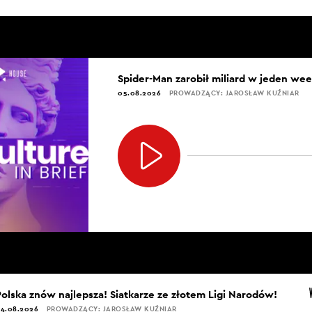
Spider-Man zarobił miliard w jeden we
05.08.2026
PROWADZĄCY: JAROSŁAW KUŹNIAR
Polska znów najlepsza! Siatkarze ze złotem Ligi Narodów!
4.08.2026
PROWADZĄCY: JAROSŁAW KUŹNIAR