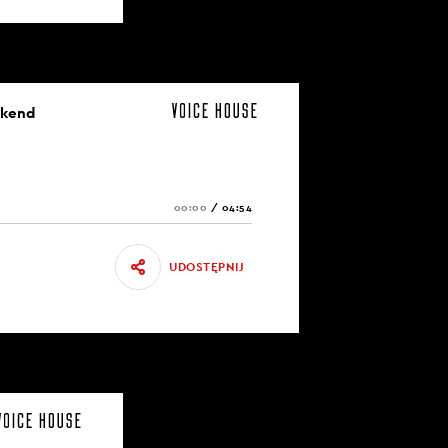
ekend
00:00
/
04:54
UDOSTĘPNIJ