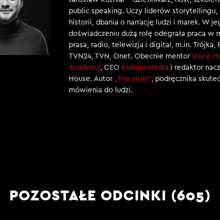
public speaking. Uczy liderów storytellingu
historii, dbania o narrację ludzi i marek. W j
doświadczeniu dużą rolę odegrała praca w 
prasa, radio, telewizja i digital, m.in. Trójka,
TVN24, TVN, Onet. Obecnie mentor
Voice H
Academy
, CEO
Kuźniar Media
i redaktor nac
House. Autor
„The Host”
, podręcznika skut
mówienia do ludzi.
POZOSTAŁE ODCINKI (605)