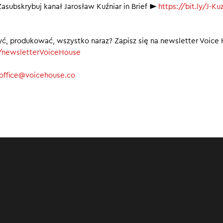
asubskrybuj kanał Jarosław Kuźniar in Brief ►
https://bit.ly/J-Kuz
ramach kredytu 2 proc. drożały najszybciej od 2007 roku
iętna płaca w Polsce
yć, produkować, wszystko naraz? Zapisz się na newsletter Voice
ly/newsletterVoiceHouse
 dyskusja na temat składek NFZ
00
office@voicehouse.co