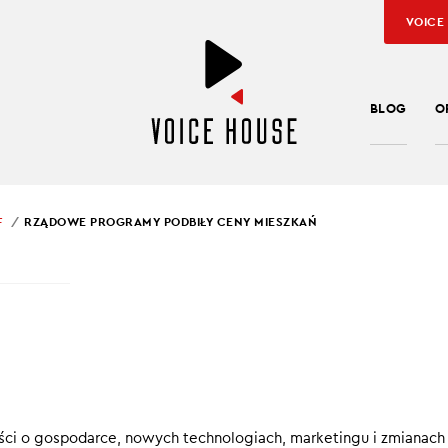
VOICE
BLOG
O
F
RZĄDOWE PROGRAMY PODBIŁY CENY MIESZKAŃ
SŁAW KUŹNIAR
OWE PROGRAMY
IŁY CENY MIESZKAŃ
cinku Ekonomicznie in brief:
ci o gospodarce, nowych technologiach, marketingu i zmianach