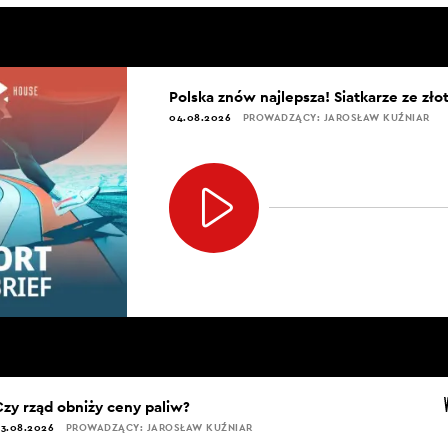
Polska znów najlepsza! Siatkarze ze zł
04.08.2026
PROWADZĄCY: JAROSŁAW KUŹNIAR
Czy rząd obniży ceny paliw?
3.08.2026
PROWADZĄCY: JAROSŁAW KUŹNIAR