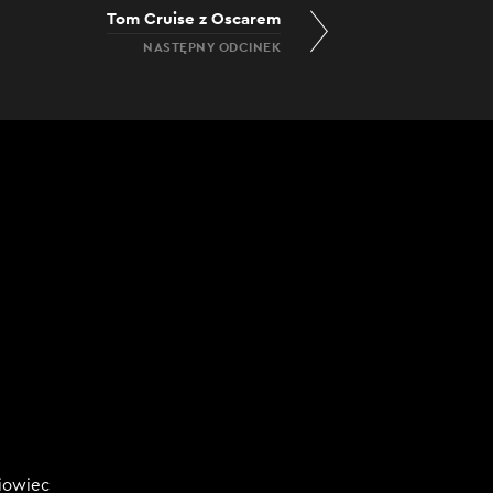
Tom Cruise z Oscarem
NASTĘPNY ODCINEK
niowiec