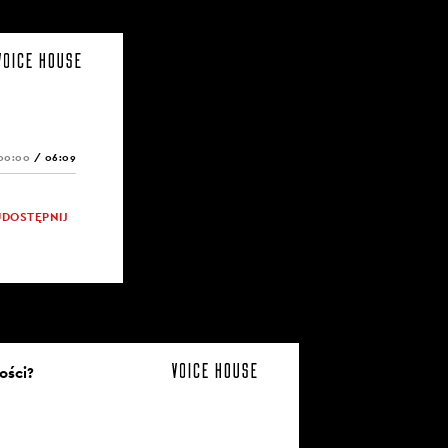
00:00
/
06:09
UDOSTĘPNIJ
ości?