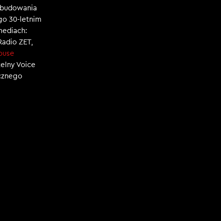
, budowania
ego 30-letnim
mediach:
 Radio ZET,
ouse
zelny Voice
ecznego