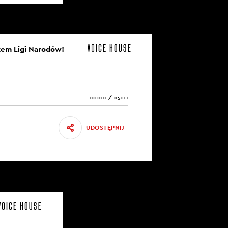
otem Ligi Narodów!
00:00
/
05:11
UDOSTĘPNIJ