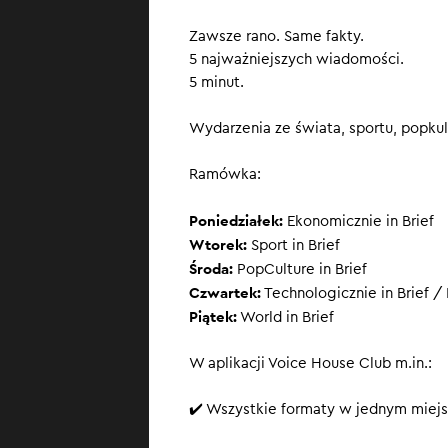
FIA wymusi
Zawsze rano. Same fakty.
Ferrari war
5 najważniejszych wiadomości.
Mary Fowler
5 minut.
SUBSKRYBUJ
, ż
Wydarzenia ze świata, sportu, popkult
Ramówka:
Poniedziałek:
Ekonomicznie in Brief
Wtorek:
Sport in Brief
Środa:
PopCulture in Brief
Czwartek:
Technologicznie in Brief / 
Piątek:
World in Brief
W aplikacji Voice House Club m.in.:
✔️ Wszystkie formaty w jednym miejs