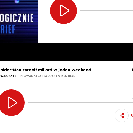
Spider-Man zarobił miliard w jeden weekend
5.08.2026
PROWADZĄCY: JAROSŁAW KUŹNIAR