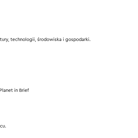
 malowanie bolidów F1
te najwięcej
 o walce z depresją
eby nie przegapić kolejnych odcinków.
ury, technologii, środowiska i gospodarki.
00
Planet in Brief
cu.