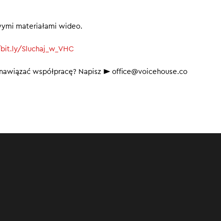
wymi materiałami wideo.
/bit.ly/Sluchaj_w_VHC
b nawiązać współpracę? Napisz ► office@voicehouse.co