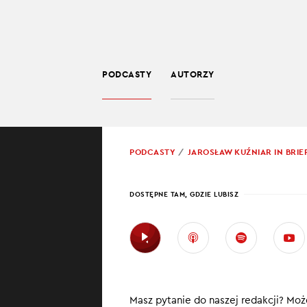
PODCASTY
AUTORZY
SPOŁECZEŃSTWO
POWRÓT
PODCASTY
JAROSŁAW KUŹNIAR IN BRIE
PROWADZĄCY:
JARO
DOSTĘPNE TAM, GDZIE LUBISZ
SINN
ALCA
W najnowszym od
Masz pytanie do naszej redakcji? Może