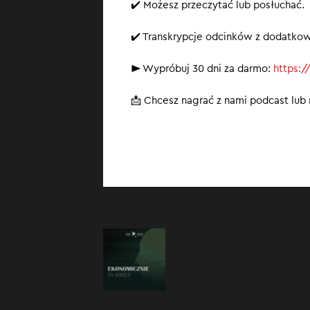
✔️ Możesz przeczytać lub posłuchać.
✔️ Transkrypcje odcinków z dodatko
► Wypróbuj 30 dni za darmo:
https:/
📩 Chcesz nagrać z nami podcast lu