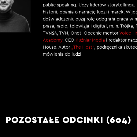
public speaking. Uczy liderów storytellingu
historii, dbania o narrację ludzi i marek. W j
doświadczeniu dużą rolę odegrała praca w 
prasa, radio, telewizja i digital, m.in. Trójka,
TVN24, TVN, Onet. Obecnie mentor
Voice H
Academy
, CEO
Kuźniar Media
i redaktor nac
House. Autor
„The Host”
, podręcznika skut
mówienia do ludzi.
POZOSTAŁE ODCINKI (604)