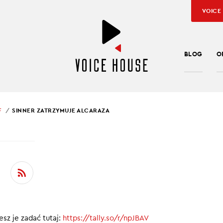
VOICE
BLOG
O
F
SINNER ZATRZYMUJE ALCARAZA
SŁAW KUŹNIAR
ER ZATRZYMUJE
RAZA
cinku Sport in Brief:
sz je zadać tutaj:
https://tally.so/r/npJBAV