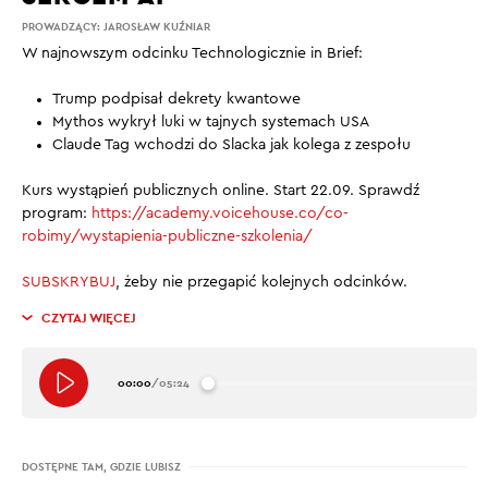
PROWADZĄCY:
JAROSŁAW KUŹNIAR
W najnowszym odcinku Technologicznie in Brief:
Trump podpisał dekrety kwantowe
Mythos wykrył luki w tajnych systemach USA
Claude Tag wchodzi do Slacka jak kolega z zespołu
Kurs wystąpień publicznych online. Start 22.09. Sprawdź
program:
https://academy.voicehouse.co/co-
robimy/wystapienia-publiczne-szkolenia/
SUBSKRYBUJ
, żeby nie przegapić kolejnych odcinków.
CZYTAJ WIĘCEJ
00:00
/
05:24
DOSTĘPNE TAM, GDZIE LUBISZ