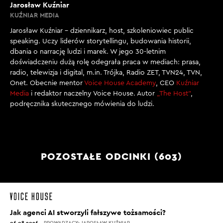
Jarosław Kuźniar
KUŹNIAR MEDIA
Jarosław Kuźniar – dziennikarz, host, szkoleniowiec public
speaking. Uczy liderów storytellingu, budowania historii,
dbania o narrację ludzi i marek. W jego 30-letnim
doświadczeniu dużą rolę odegrała praca w mediach: prasa,
radio, telewizja i digital, m.in. Trójka, Radio ZET, TVN24, TVN,
Onet. Obecnie mentor
Voice House Academy
, CEO
Kuźniar
Media
i redaktor naczelny Voice House. Autor
„The Host”
,
podręcznika skutecznego mówienia do ludzi.
POZOSTAŁE ODCINKI (603)
Jak agenci AI stworzyli fałszywe tożsamości?
06.08.2026
PROWADZĄCY: JAROSŁAW KUŹNIAR