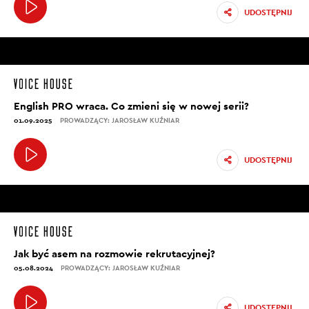
świetne, bo wszyscy pisali, że: "Wow, faktycznie nie
UDOSTĘPNIJ
zwracałem/zwracałam uwagi na te słówka, a teraz
notorycznie widzę je w różnych kanałach
informacyjnych". To jest super.
[00:04:50]
English PRO wraca. Co zmieni się w nowej serii?
REDAKTOR J. KUŹNIAR: Chociaż jeden drobny sukces
01.09.2025
PROWADZĄCY: JAROSŁAW KUŹNIAR
nieznanej nikomu pływaczki.
[00:04:56]
UDOSTĘPNIJ
O. PIETRYKIEWICZ: W poprzednich odcinkach
podcastu przerobiliśmy już większość synonimów do
słowa "problem". Bardzo mi zależało, żebyście znali
takie słowa, jak... Jarek, jakie są synonimy do
"problem"?
Jak być asem na rozmowie rekrutacyjnej?
05.08.2024
PROWADZĄCY: JAROSŁAW KUŹNIAR
[00:05:10]
REDAKTOR J. KUŹNIAR: Są takie synonimy, jak te, które
UDOSTĘPNIJ