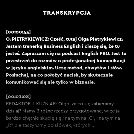
TRANSKRYPCJA
[00:00:45]
O. PIETRYKIEWICZ: Cześć, tutaj Olga Pietrykiewicz.
Jestem trenerką Business English i cieszę się, że tu
jesteś. Zapraszam cię na podcast English PRO. Jest to
przestrzeń do rozmów o profesjonalnej komunikacji
w języku angielskim. Uczę metod, chwytów i słów.
Posłuchaj, na co położyć nacisk, by skutecznie
komunikować się nie tylko w biznesie.
[00:01:08]
REDAKTOR J. KUŹNIAR: Olgo, za co się zabieramy
dzisiaj? Mamy 3 różne rzeczy przygotowane, więc ja
bardzo chętnie skupię się i na tym na „C”, i na tym na
„R”, ale zaczynamy od słówek, których…