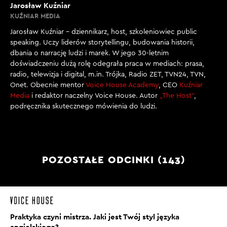
Jarosław Kuźniar
usłyszeć nad Wisłą cokolwiek.
KUŹNIAR MEDIA
[00:02:30]
Jarosław Kuźniar – dziennikarz, host, szkoleniowiec public
O. PIETRYKIEWICZ: Ale zazdrościsz... Bardzo bym
speaking. Uczy liderów storytellingu, budowania historii,
chciała te słówka usłyszeć w trakcie small talk'u,
dbania o narrację ludzi i marek. W jego 30-letnim
doświadczeniu dużą rolę odegrała praca w mediach: prasa,
natomiast to się nigdy praktycznie nie wydarzyło. To
radio, telewizja i digital, m.in. Trójka, Radio ZET, TVN24, TVN,
jest mój trenerski ból - a jak wiemy, mój ból jest
Onet. Obecnie mentor
Voice House Academy
, CEO
Kuźniar
większy niż twój - więc wydaje mi się, że nie będę
Media
i redaktor naczelny Voice House. Autor
„The Host”
,
mogła spać spokojnie zanim wszyscy słuchacze, a już
podręcznika skutecznego mówienia do ludzi.
szczególnie ty, Jarek, nie będziecie popisywać się
znajomością tak przydatnych i profesjonalnych
słówek. Dzisiaj myślałam, że możemy sobie zacząć od
wyrażenia "red flag", a skończyć na słowie
POZOSTAŁE ODCINKI (143)
"volatile".
[00:03:09]
REDAKTOR J. KUŹNIAR: My w Polsce raczej
wywieszamy białą niż czerwoną, ale spróbujmy.
Praktyka czyni mistrza. Jaki jest Twój styl języka
angielskiego?