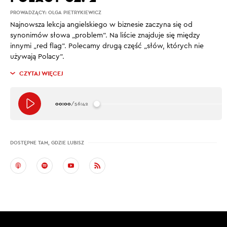
PROWADZĄCY:
OLGA PIETRYKIEWICZ
Najnowsza lekcja angielskiego w biznesie zaczyna się od
synonimów słowa „problem”. Na liście znajduje się między
innymi „red flag”. Polecamy drugą część „słów, których nie
używają Polacy”.
CZYTAJ WIĘCEJ
00:00
/
56:42
DOSTĘPNE TAM, GDZIE LUBISZ