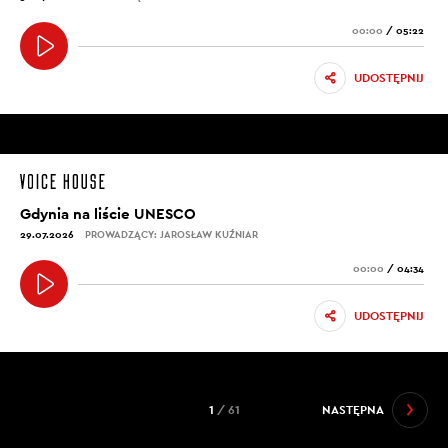
00:00
/
05:22
UDOSTĘPNIJ
Gdynia na liście UNESCO
29.07.2026
PROWADZĄCY: JAROSŁAW KUŹNIAR
00:00
/
04:34
UDOSTĘPNIJ
1
/ 61
NASTĘPNA