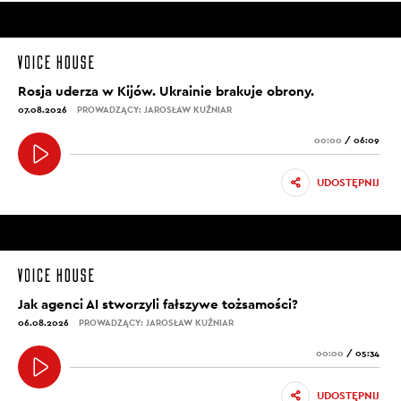
Rosja uderza w Kijów. Ukrainie brakuje obrony.
07.08.2026
PROWADZĄCY: JAROSŁAW KUŹNIAR
00:00
/
06:09
UDOSTĘPNIJ
Jak agenci AI stworzyli fałszywe tożsamości?
06.08.2026
PROWADZĄCY: JAROSŁAW KUŹNIAR
00:00
/
05:34
UDOSTĘPNIJ