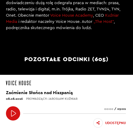
doświadczeniu dużą rolę odegrała praca w mediach: prasa,
radio, telewizja i digital, m.in. Trójka, Radio ZET, TVN24, TVN,
Onet. Obecnie mentor
Voice House Academy
, CEO
Kuźniar
Media
i redaktor naczelny Voice House. Autor
„The Host”
,
podręcznika skutecznego mówienia do ludzi.
POZOSTAŁE ODCINKI (605)
Zaćmienie Słońca nad Hiszpanią
08.08.2026
PROWADZĄCY: JAROSŁAW KUŹNIAR
00:00
/
05:02
UDOSTĘPNIJ