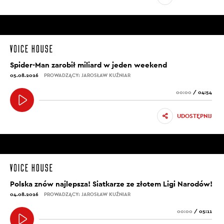
Spider-Man zarobił miliard w jeden weekend
05.08.2026
PROWADZĄCY: JAROSŁAW KUŹNIAR
00:00
/
04:54
UDOSTĘPNIJ
Polska znów najlepsza! Siatkarze ze złotem Ligi Narodów!
04.08.2026
PROWADZĄCY: JAROSŁAW KUŹNIAR
00:00
/
05:11