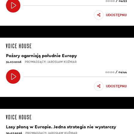
00:00
/
04:53
UDOSTĘPNIJ
Pożary ogarniają południe Europy
31.07.2026
PROWADZĄCY: JAROSŁAW KUŹNIAR
00:00
/
04:44
UDOSTĘPNIJ
Lasy płoną w Europie. Jedna strategia nie wystarczy
30.07.2026
PROWADZĄCY: JAROSŁAW KUŹNIAR