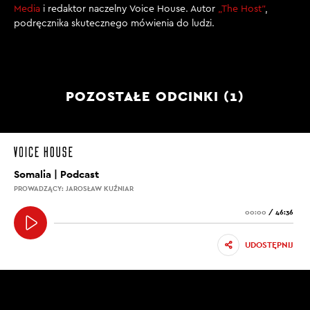
Media
i redaktor naczelny Voice House. Autor
„The Host”
,
podręcznika skutecznego mówienia do ludzi.
POZOSTAŁE ODCINKI (1)
Somalia | Podcast
PROWADZĄCY: JAROSŁAW KUŹNIAR
00:00
/
46:36
UDOSTĘPNIJ