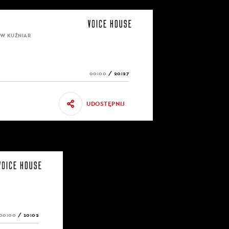
AW KUŹNIAR
00:00
/
20:27
UDOSTĘPNIJ
00:00
/
10:02