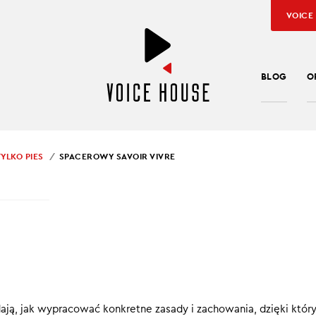
VOICE
BLOG
O
YLKO PIES
SPACEROWY SAVOIR VIVRE
 KUDRA
,
PRYWATNE: MAŁGO BEKAS
EROWY SAVOIR VIVRE
 spacerze z psem cierpnie ci skóra, bo wtedy twój słodki domowy
w czupakabrę i rzuca na współbraci, posłuchaj najnowszego odci
ess, to tylko pies”.
ją, jak wypracować konkretne zasady i zachowania, dzięki któr
0