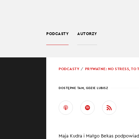
PODCASTY
AUTORZY
LIFESTYLE
POWRÓT
PODCASTY
PRYWATNE: NO STRESS, TO T
PROWADZĄCY:
MAJA
DOSTĘPNE TAM, GDZIE LUBISZ
SPAC
Jeśli na myśl o
przemienia się 
podcastu „No str
Maja Kudra i Małgo Bekas podpowiada