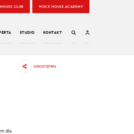
 HOUSE CLUB
VOICE HOUSE ACADEMY
FERTA
STUDIO
KONTAKT
UDOSTĘPNIJ
 pupil
nka
10.06.2022
ym dla
0:00
/
48:15