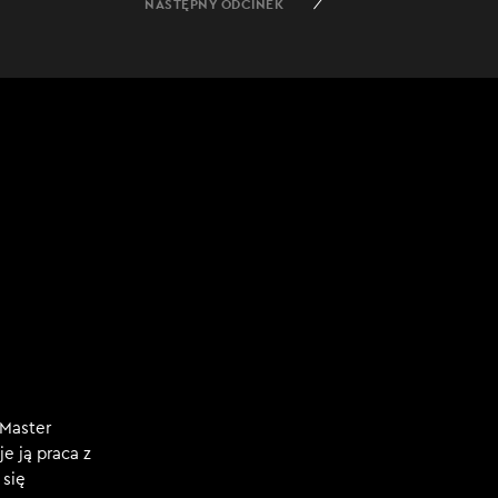
NASTĘPNY ODCINEK
 Master
je ją praca z
 się