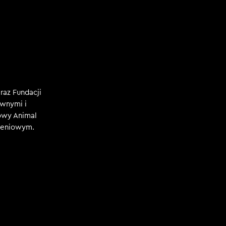
az Fundacji
ywnymi i
iowy Animal
oleniowym.