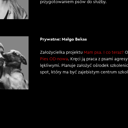
przygotowaniem psów do służby.
Prywatne: Małgo Bekas
Założycielka projektu
Mam psa. I co teraz?
Or
Pies OD-nowa
. Kręci ją praca z psami agres
lękliwymi. Planuje założyć ośrodek szkolen
spot, który ma być zajebistym centrum szk