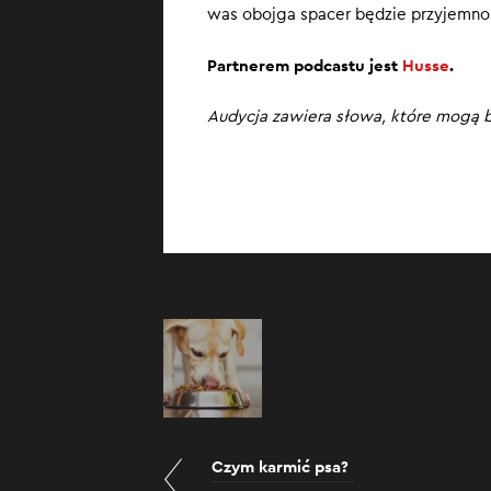
was obojga spacer będzie przyjemno
Partnerem podcastu jest
Husse
.
Audycja zawiera słowa, które mogą b
Czym karmić psa?