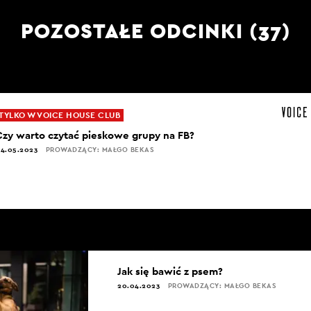
POZOSTAŁE ODCINKI (37)
TYLKO W VOICE HOUSE CLUB
Czy warto czytać pieskowe grupy na FB?
4.05.2023
PROWADZĄCY: MAŁGO BEKAS
Jak się bawić z psem?
20.04.2023
PROWADZĄCY: MAŁGO BEKAS