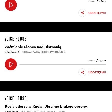
00:00
/
06:07
UDOSTĘPNIJ
Zaćmienie Słońca nad Hiszpanią
08.08.2026
PROWADZĄCY: JAROSŁAW KUŹNIAR
00:00
/
05:02
UDOSTĘPNIJ
Rosja uderza w Kijów. Ukrainie brakuje obrony.
07.08.2026
PROWADZĄCY: JAROSŁAW KUŹNIAR