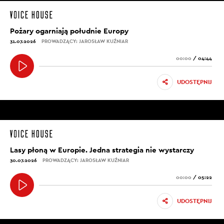
Pożary ogarniają południe Europy
31.07.2026
PROWADZĄCY: JAROSŁAW KUŹNIAR
00:00
/
04:44
UDOSTĘPNIJ
Lasy płoną w Europie. Jedna strategia nie wystarczy
30.07.2026
PROWADZĄCY: JAROSŁAW KUŹNIAR
00:00
/
05:22
UDOSTĘPNIJ