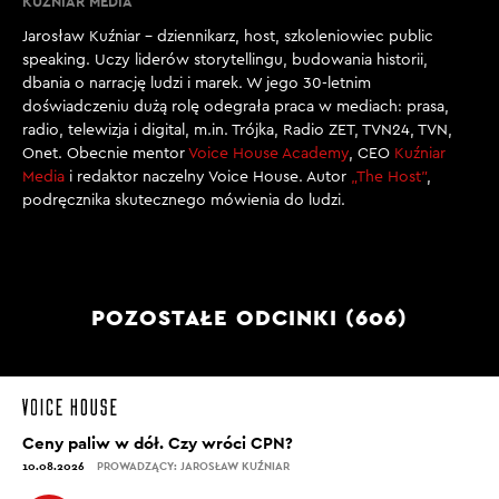
KUŹNIAR MEDIA
Jarosław Kuźniar – dziennikarz, host, szkoleniowiec public
speaking. Uczy liderów storytellingu, budowania historii,
dbania o narrację ludzi i marek. W jego 30-letnim
doświadczeniu dużą rolę odegrała praca w mediach: prasa,
radio, telewizja i digital, m.in. Trójka, Radio ZET, TVN24, TVN,
Onet. Obecnie mentor
Voice House Academy
, CEO
Kuźniar
Media
i redaktor naczelny Voice House. Autor
„The Host”
,
podręcznika skutecznego mówienia do ludzi.
POZOSTAŁE ODCINKI (606)
Ceny paliw w dół. Czy wróci CPN?
10.08.2026
PROWADZĄCY: JAROSŁAW KUŹNIAR