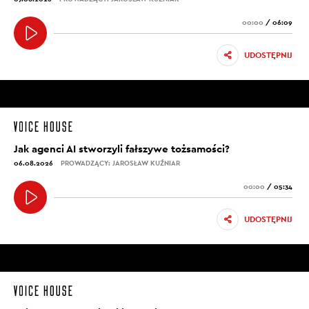
00:00
/
06:09
UDOSTĘPNIJ
Jak agenci AI stworzyli fałszywe tożsamości?
06.08.2026
PROWADZĄCY: JAROSŁAW KUŹNIAR
00:00
/
05:34
UDOSTĘPNIJ