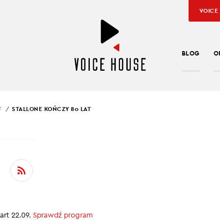
VOICE
BLOG
O
F
STALLONE KOŃCZY 80 LAT
SŁAW KUŹNIAR
LONE KOŃCZY 80 LAT
cinku PopCulture in Brief:
 Honorowym Złotym Lwem
art 22.09.
Sprawdź program
dia otwiera Awinion