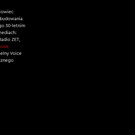
niowiec
, budowania
ego 30-letnim
mediach:
 Radio ZET,
ouse
zelny Voice
ecznego