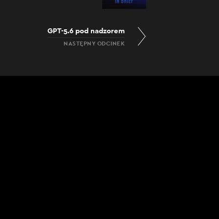
GPT-5.6 pod nadzorem
NASTĘPNY ODCINEK