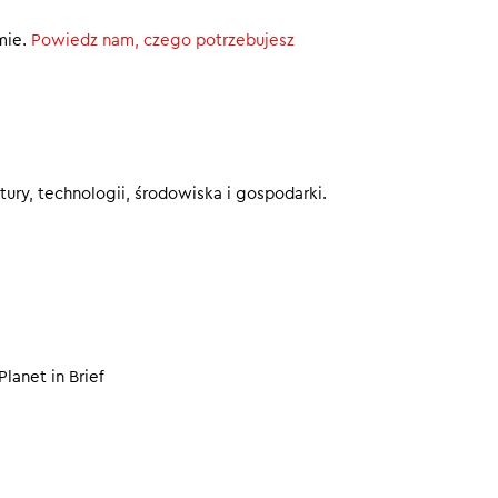
 wzięła ślub
mie.
Powiedz nam, czego potrzebujesz
eby nie przegapić kolejnych odcinków.
00
ury, technologii, środowiska i gospodarki.
Planet in Brief