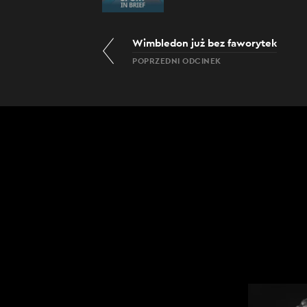
Wimbledon już bez faworytek
POPRZEDNI ODCINEK