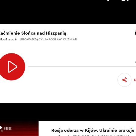
Zaćmienie Słońca nad Hiszpanią
8.08.2026
PROWADZĄCY: JAROSŁAW KUŹNIAR
Rosja uderza w Kijów. Ukrainie brakuje