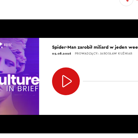
Spider-Man zarobił miliard w jeden we
05.08.2026
PROWADZĄCY: JAROSŁAW KUŹNIAR