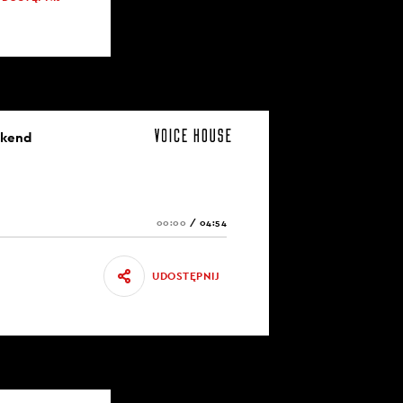
ekend
00:00
/
04:54
UDOSTĘPNIJ