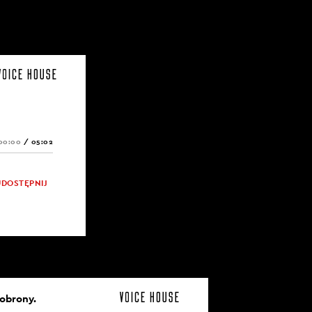
00:00
/
05:02
UDOSTĘPNIJ
 obrony.