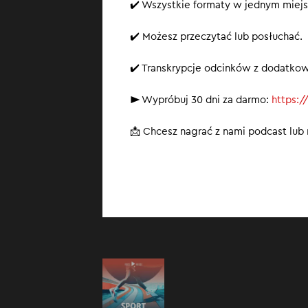
✔️ Wszystkie formaty w jednym miejs
✔️ Możesz przeczytać lub posłuchać.
✔️ Transkrypcje odcinków z dodatko
► Wypróbuj 30 dni za darmo:
https:/
📩 Chcesz nagrać z nami podcast lu