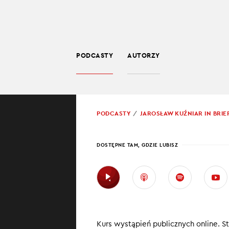
PODCASTY
AUTORZY
SPOŁECZEŃSTWO
POWRÓT
PODCASTY
JAROSŁAW KUŹNIAR IN BRIE
PROWADZĄCY:
JARO
DOSTĘPNE TAM, GDZIE LUBISZ
STAL
W najnowszym od
Clooney z
Kurs wystąpień publicznych online. St
Boska Kome