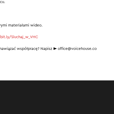
cu.
wymi materiałami wideo.
/bit.ly/Sluchaj_w_VHC
b nawiązać współpracę? Napisz ► office@voicehouse.co