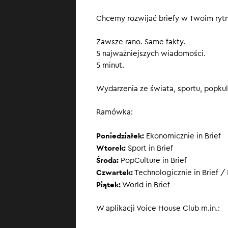
Taylor Swift
Chcemy rozwijać briefy w Twoim ryt
SUBSKRYBUJ
, ż
Zawsze rano. Same fakty.
5 najważniejszych wiadomości.
5 minut.
Wydarzenia ze świata, sportu, popkult
Ramówka:
Poniedziałek:
Ekonomicznie in Brief
Wtorek:
Sport in Brief
Środa:
PopCulture in Brief
Czwartek:
Technologicznie in Brief / 
Piątek:
World in Brief
W aplikacji Voice House Club m.in.: