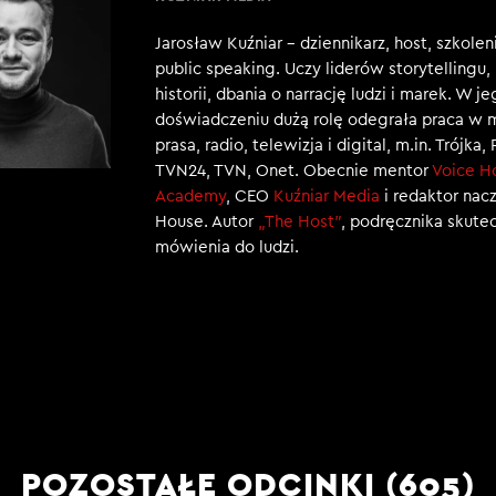
Jarosław Kuźniar – dziennikarz, host, szkole
public speaking. Uczy liderów storytellingu
historii, dbania o narrację ludzi i marek. W j
doświadczeniu dużą rolę odegrała praca w 
prasa, radio, telewizja i digital, m.in. Trójka,
TVN24, TVN, Onet. Obecnie mentor
Voice H
Academy
, CEO
Kuźniar Media
i redaktor nac
House. Autor
„The Host”
, podręcznika skut
mówienia do ludzi.
POZOSTAŁE ODCINKI (605)