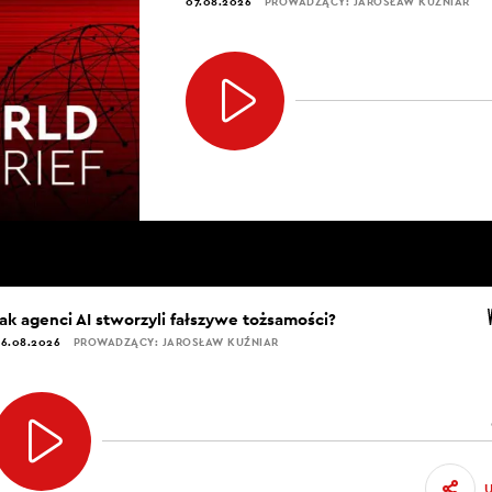
07.08.2026
PROWADZĄCY: JAROSŁAW KUŹNIAR
Jak agenci AI stworzyli fałszywe tożsamości?
6.08.2026
PROWADZĄCY: JAROSŁAW KUŹNIAR