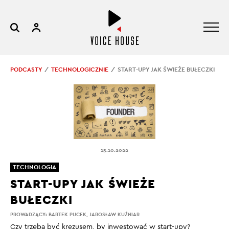
PODCASTY
TECHNOLOGICZNIE
START-UPY JAK ŚWIEŻE BUŁECZKI
15.10.2022
TECHNOLOGIA
START-UPY JAK ŚWIEŻE
BUŁECZKI
PROWADZĄCY:
BARTEK PUCEK
,
JAROSŁAW KUŹNIAR
Czy trzeba być krezusem, by inwestować w start-upy?