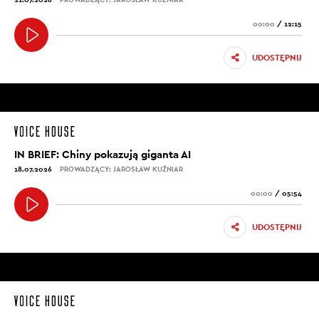
00:00
/
12:15
UDOSTĘPNIJ
IN BRIEF: Chiny pokazują giganta AI
18.07.2026
PROWADZĄCY: JAROSŁAW KUŹNIAR
00:00
/
05:54
UDOSTĘPNIJ