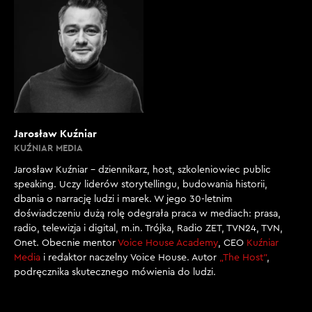
Jarosław Kuźniar
KUŹNIAR MEDIA
Jarosław Kuźniar – dziennikarz, host, szkoleniowiec public
speaking. Uczy liderów storytellingu, budowania historii,
dbania o narrację ludzi i marek. W jego 30-letnim
doświadczeniu dużą rolę odegrała praca w mediach: prasa,
radio, telewizja i digital, m.in. Trójka, Radio ZET, TVN24, TVN,
Onet. Obecnie mentor
Voice House Academy
, CEO
Kuźniar
Media
i redaktor naczelny Voice House. Autor
„The Host”
,
podręcznika skutecznego mówienia do ludzi.