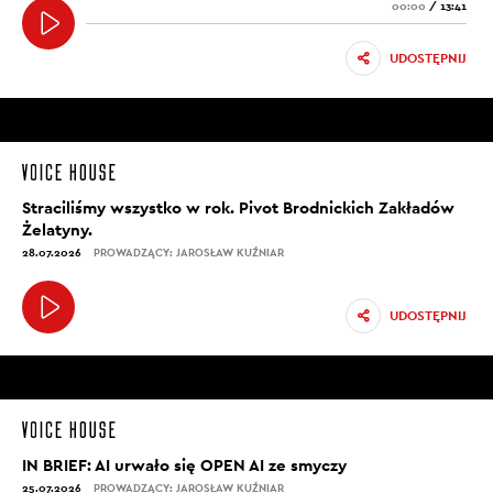
00:00
/
13:41
UDOSTĘPNIJ
Straciliśmy wszystko w rok. Pivot Brodnickich Zakładów
Żelatyny.
28.07.2026
PROWADZĄCY: JAROSŁAW KUŹNIAR
UDOSTĘPNIJ
IN BRIEF: AI urwało się OPEN AI ze smyczy
25.07.2026
PROWADZĄCY: JAROSŁAW KUŹNIAR