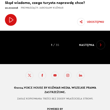
Skąd wiadomo, czego turysta naprawdę chce?
10.07.2026
PROWADZĄCY: JAROSŁAW KUŹNIAR
UDOSTĘPNIJ
1
/ 35
NASTĘPNA
©2024 VOICE HOUSE BY KUŹNIAR MEDIA. WSZELKIE PRAWA
ZASTRZEŻONE.
ZAKAZ KOPIOWANIA TREŚCI BEZ ZGODY WŁAŚCICIELA STRONY.
POWERED BY