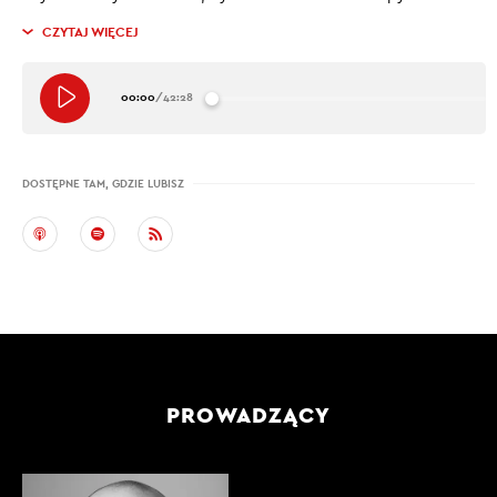
CZYTAJ WIĘCEJ
00:00
/
42:28
DOSTĘPNE TAM, GDZIE LUBISZ
PROWADZĄCY