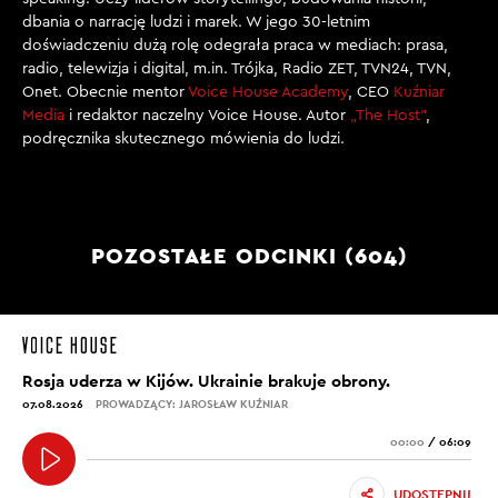
dbania o narrację ludzi i marek. W jego 30-letnim
doświadczeniu dużą rolę odegrała praca w mediach: prasa,
radio, telewizja i digital, m.in. Trójka, Radio ZET, TVN24, TVN,
Onet. Obecnie mentor
Voice House Academy
, CEO
Kuźniar
Media
i redaktor naczelny Voice House. Autor
„The Host”
,
podręcznika skutecznego mówienia do ludzi.
POZOSTAŁE ODCINKI (604)
Rosja uderza w Kijów. Ukrainie brakuje obrony.
07.08.2026
PROWADZĄCY: JAROSŁAW KUŹNIAR
00:00
/
06:09
UDOSTĘPNIJ