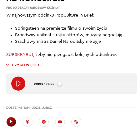
PROWADZĄCY:
JAROSŁAW KUŹNIAR
W najnowszym odcinku PopCulture in Brief:
Springsteen na premierze filmu o swoim życiu
Broadway uniknął strajku aktorów, muzycy negocjują
Szachowy mistrz Daniel Naroditsky nie żyje
SUBSKRYBUJ
, żeby nie przegapić kolejnych odcinków.
CZYTAJ WIĘCEJ
00:00
/
04:24
DOSTĘPNE TAM, GDZIE LUBISZ