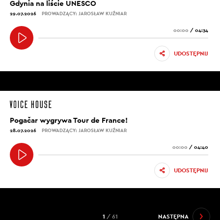
Gdynia na liście UNESCO
29.07.2026
PROWADZĄCY: JAROSŁAW KUŹNIAR
00:00
/
04:34
UDOSTĘPNIJ
Pogačar wygrywa Tour de France!
28.07.2026
PROWADZĄCY: JAROSŁAW KUŹNIAR
00:00
/
04:40
UDOSTĘPNIJ
1
/ 61
NASTĘPNA