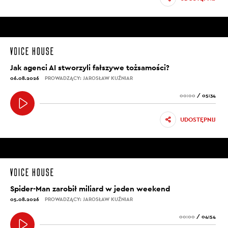
Jak agenci AI stworzyli fałszywe tożsamości?
06.08.2026
PROWADZĄCY: JAROSŁAW KUŹNIAR
00:00
/
05:34
UDOSTĘPNIJ
Spider-Man zarobił miliard w jeden weekend
05.08.2026
PROWADZĄCY: JAROSŁAW KUŹNIAR
00:00
/
04:54