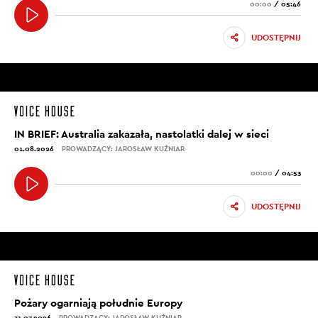
00:00
/
05:46
UDOSTĘPNIJ
IN BRIEF: Australia zakazała, nastolatki dalej w sieci
01.08.2026
PROWADZĄCY: JAROSŁAW KUŹNIAR
00:00
/
04:53
UDOSTĘPNIJ
Pożary ogarniają południe Europy
31.07.2026
PROWADZĄCY: JAROSŁAW KUŹNIAR