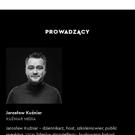
PROWADZĄCY
Jarosław Kuźniar
KUŹNIAR MEDIA
Jarosław Kuźniar – dziennikarz, host, szkoleniowiec public
speaking. Uczy liderów storytellingu, budowania historii,