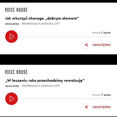
Jak wkurzyć chorego „dobrym słowem”
27.01.2023
PROWADZĄCY: MATEUSZ LUFT
00:00
/
42:20
UDOSTĘPNIJ
„W leczeniu raka przechodzimy rewolucję”
13.01.2023
PROWADZĄCY: MATEUSZ LUFT
00:00
/
42:54
UDOSTĘPNIJ