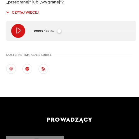
„przegranej” lub „wygranej”?
CZYTAJ WIĘCEJ
00:00
/
40:31
DOSTĘPNE TAM, GDZIE LUBISZ
PROWADZĄCY