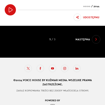
00:00
/
31:44
UDOSTĘPNIJ
1
/ 3
NASTĘPNA
©2024 VOICE HOUSE BY KUŹNIAR MEDIA. WSZELKIE PRAWA
ZASTRZEŻONE.
ZAKAZ KOPIOWANIA TREŚCI BEZ ZGODY WŁAŚCICIELA STRONY.
POWERED BY