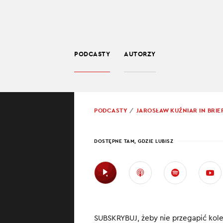
PODCASTY
AUTORZY
SPOŁECZEŃSTWO
POWRÓT
PODCASTY
JAROSŁAW KUŹNIAR IN BRIE
PROWADZĄCY:
JARO
DOSTĘPNE TAM, GDZIE LUBISZ
ŚWIĄ
WYGR
Polskie siat
SUBSKRYBUJ, żeby nie przegapić kol
Polki kończ