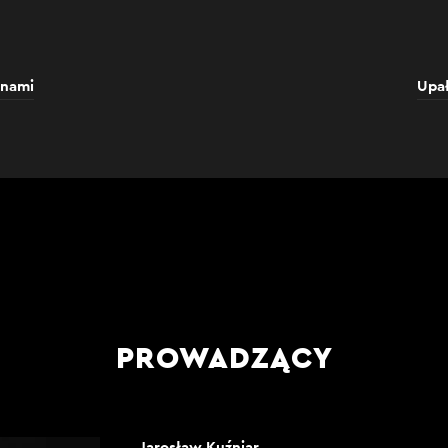
enami
Upał
PROWADZĄCY
Jarosław Kuźniar