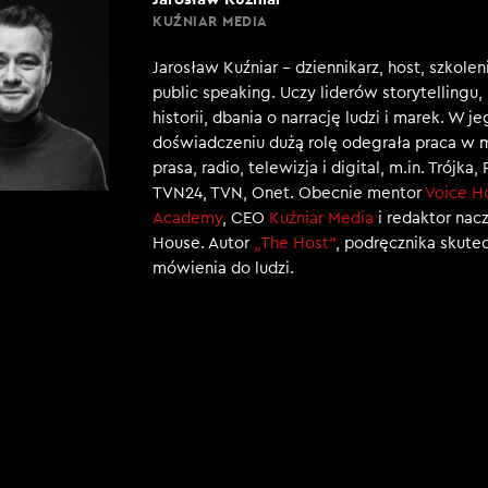
KUŹNIAR MEDIA
Jarosław Kuźniar – dziennikarz, host, szkole
public speaking. Uczy liderów storytellingu
historii, dbania o narrację ludzi i marek. W j
doświadczeniu dużą rolę odegrała praca w 
prasa, radio, telewizja i digital, m.in. Trójka,
TVN24, TVN, Onet. Obecnie mentor
Voice H
Academy
, CEO
Kuźniar Media
i redaktor nac
House. Autor
„The Host”
, podręcznika skut
mówienia do ludzi.