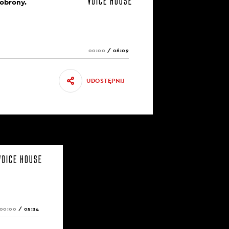
 obrony.
00:00
/
06:09
UDOSTĘPNIJ
00:00
/
05:34