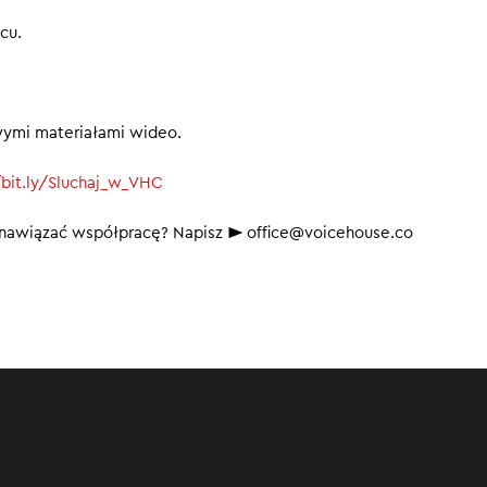
cu.
wymi materiałami wideo.
/bit.ly/Sluchaj_w_VHC
b nawiązać współpracę? Napisz ► office@voicehouse.co