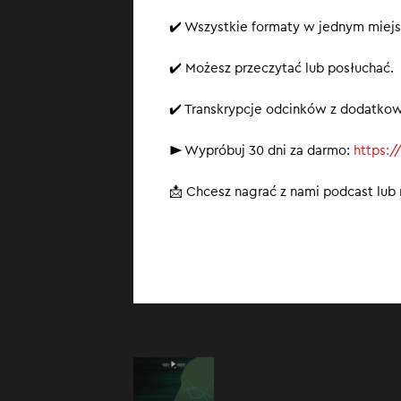
✔️ Wszystkie formaty w jednym miejs
✔️ Możesz przeczytać lub posłuchać.
✔️ Transkrypcje odcinków z dodatko
► Wypróbuj 30 dni za darmo:
https:/
📩 Chcesz nagrać z nami podcast lu