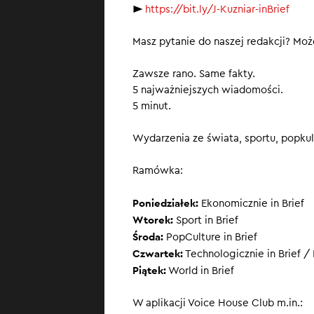
►
https://bit.ly/J-Kuzniar-inBrief
FIFA i zawo
Masz pytanie do naszej redakcji? Może
Zawsze rano. Same fakty.
5 najważniejszych wiadomości.
5 minut.
Wydarzenia ze świata, sportu, popkult
Ramówka:
Poniedziałek:
Ekonomicznie in Brief
Wtorek:
Sport in Brief
Środa:
PopCulture in Brief
Czwartek:
Technologicznie in Brief / 
Piątek:
World in Brief
W aplikacji Voice House Club m.in.: