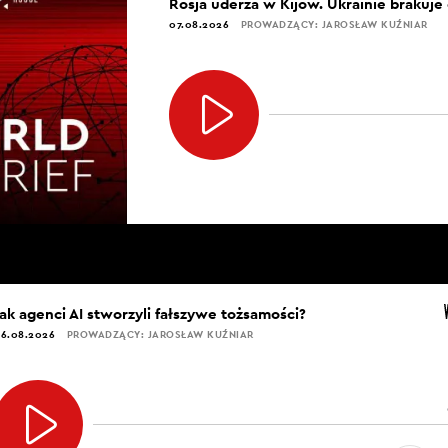
Rosja uderza w Kijów. Ukrainie brakuje
07.08.2026
PROWADZĄCY: JAROSŁAW KUŹNIAR
Jak agenci AI stworzyli fałszywe tożsamości?
6.08.2026
PROWADZĄCY: JAROSŁAW KUŹNIAR