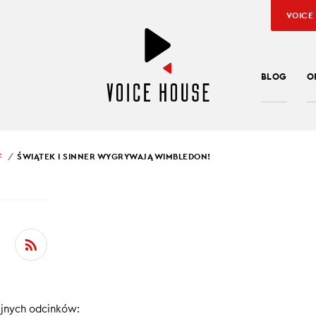
VOICE
BLOG
O
F
ŚWIĄTEK I SINNER WYGRYWAJĄ WIMBLEDON!
SŁAW KUŹNIAR
TEK I SINNER
YWAJĄ WIMBLEDON!
karki U-16 mistrzyniami Europy!
ejnych odcinków:
ą Euro z pierwszym zwycięstwem w historii