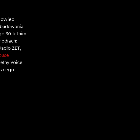
niowiec
, budowania
ego 30-letnim
mediach:
 Radio ZET,
ouse
zelny Voice
ecznego