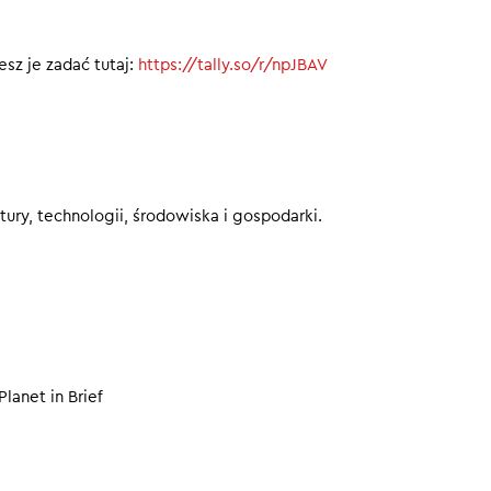
dnicy ustalili czas odpoczynku
00
sz je zadać tutaj:
https://tally.so/r/npJBAV
ury, technologii, środowiska i gospodarki.
Planet in Brief