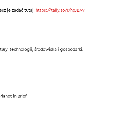
eby nie przegapić kolejnych odcinków.
sz je zadać tutaj:
https://tally.so/r/npJBAV
0
ury, technologii, środowiska i gospodarki.
Planet in Brief