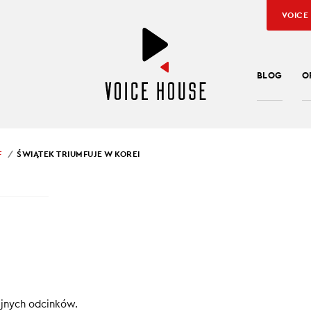
VOICE
BLOG
O
F
ŚWIĄTEK TRIUMFUJE W KOREI
SŁAW KUŹNIAR
TEK TRIUMFUJE W KOR
wraca do gry o mistrza
dowym mistrzem Polski
 europejską ligę
ejnych odcinków.