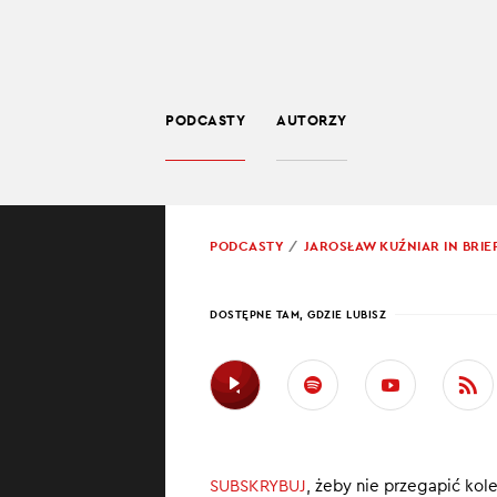
PODCASTY
AUTORZY
SPOŁECZEŃSTWO
POWRÓT
PODCASTY
JAROSŁAW KUŹNIAR IN BRIE
PROWADZĄCY:
JARO
DOSTĘPNE TAM, GDZIE LUBISZ
ŚWIĄ
Verstappen 
Matulka raj
NBA planuje
SUBSKRYBUJ
, żeby nie przegapić kol