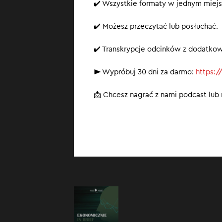
✔️ Wszystkie formaty w jednym miejs
✔️ Możesz przeczytać lub posłuchać.
✔️ Transkrypcje odcinków z dodatko
► Wypróbuj 30 dni za darmo:
https:/
📩 Chcesz nagrać z nami podcast lu