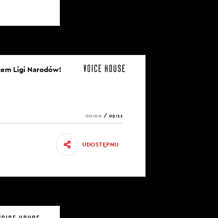
otem Ligi Narodów!
00:00
/
05:11
UDOSTĘPNIJ