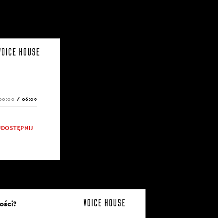
00:00
/
06:09
UDOSTĘPNIJ
ości?