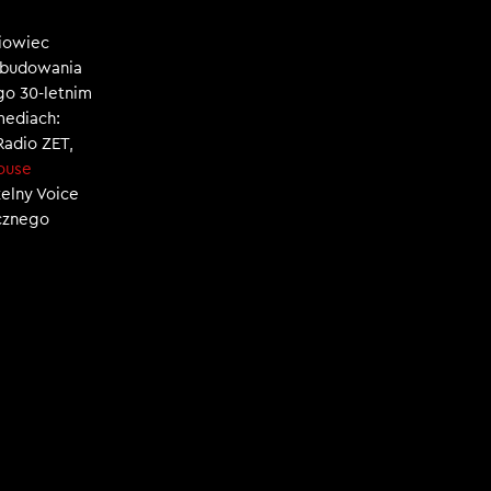
niowiec
, budowania
ego 30-letnim
mediach:
 Radio ZET,
ouse
zelny Voice
ecznego