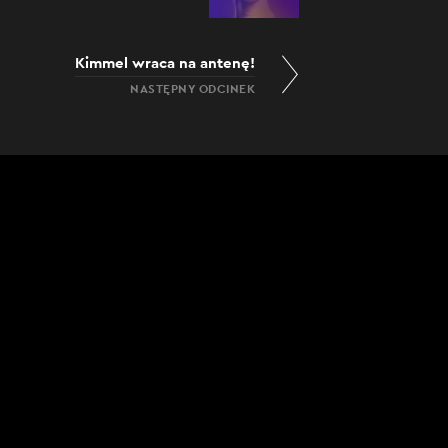
Kimmel wraca na antenę!
NASTĘPNY ODCINEK