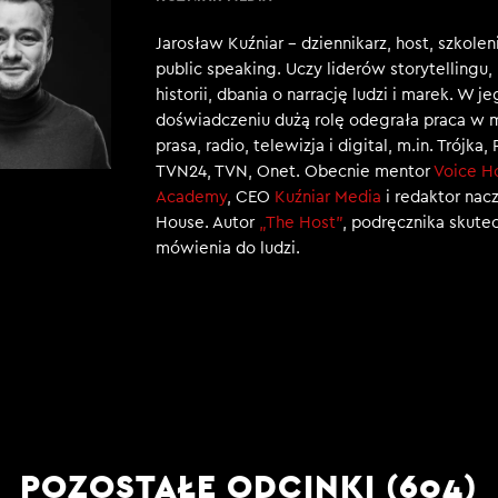
Jarosław Kuźniar – dziennikarz, host, szkole
public speaking. Uczy liderów storytellingu
historii, dbania o narrację ludzi i marek. W j
doświadczeniu dużą rolę odegrała praca w 
prasa, radio, telewizja i digital, m.in. Trójka,
TVN24, TVN, Onet. Obecnie mentor
Voice H
Academy
, CEO
Kuźniar Media
i redaktor nac
House. Autor
„The Host”
, podręcznika skut
mówienia do ludzi.
POZOSTAŁE ODCINKI (604)