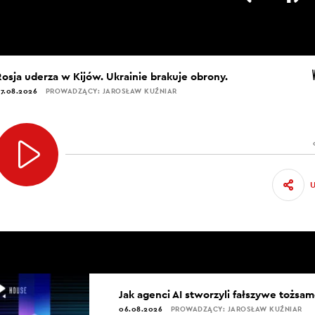
Rosja uderza w Kijów. Ukrainie brakuje obrony.
7.08.2026
PROWADZĄCY: JAROSŁAW KUŹNIAR
Jak agenci AI stworzyli fałszywe tożsam
06.08.2026
PROWADZĄCY: JAROSŁAW KUŹNIAR