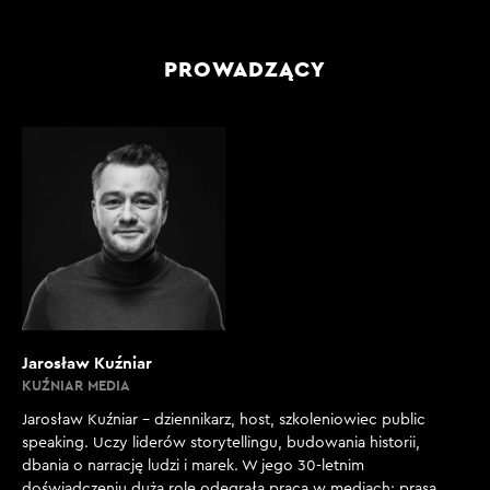
PROWADZĄCY
Jarosław Kuźniar
KUŹNIAR MEDIA
Jarosław Kuźniar – dziennikarz, host, szkoleniowiec public
speaking. Uczy liderów storytellingu, budowania historii,
dbania o narrację ludzi i marek. W jego 30-letnim
doświadczeniu dużą rolę odegrała praca w mediach: prasa,