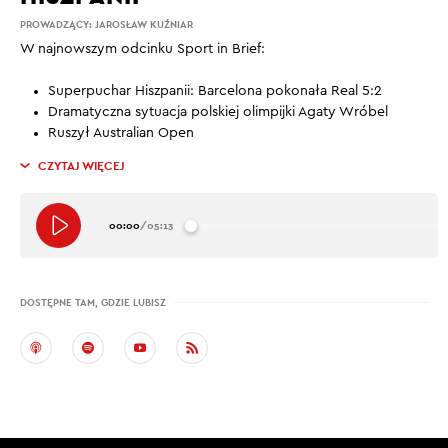
PROWADZĄCY:
JAROSŁAW KUŹNIAR
W najnowszym odcinku Sport in Brief:
Superpuchar Hiszpanii: Barcelona pokonała Real 5:2
Dramatyczna sytuacja polskiej olimpijki Agaty Wróbel
Ruszył Australian Open
CZYTAJ WIĘCEJ
00:00
/
05:13
DOSTĘPNE TAM, GDZIE LUBISZ