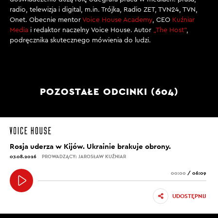
radio, telewizja i digital, m.in. Trójka, Radio ZET, TVN24, TVN,
Onet. Obecnie mentor
Voice House Academy
, CEO
Kuźniar
Media
i redaktor naczelny Voice House. Autor
„The Host”
,
podręcznika skutecznego mówienia do ludzi.
POZOSTAŁE ODCINKI (604)
Rosja uderza w Kijów. Ukrainie brakuje obrony.
07.08.2026
PROWADZĄCY: JAROSŁAW KUŹNIAR
00:00
/
06:09
UDOSTĘPNIJ