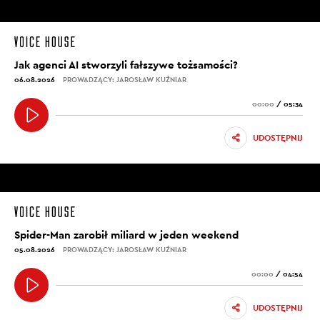
Jak agenci AI stworzyli fałszywe tożsamości?
06.08.2026
PROWADZĄCY: JAROSŁAW KUŹNIAR
00:00
/
05:34
UDOSTĘPNIJ
Spider-Man zarobił miliard w jeden weekend
05.08.2026
PROWADZĄCY: JAROSŁAW KUŹNIAR
00:00
/
04:54
UDOSTĘPNIJ