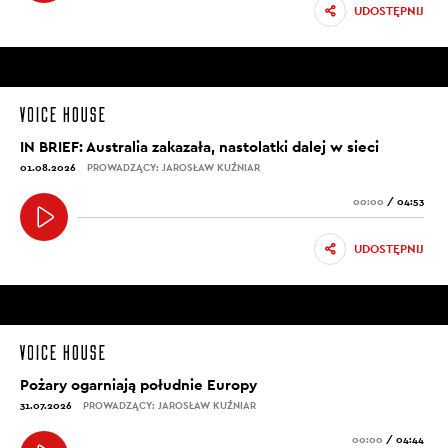
UDOSTĘPNIJ
IN BRIEF: Australia zakazała, nastolatki dalej w sieci
01.08.2026
PROWADZĄCY: JAROSŁAW KUŹNIAR
00:00
/
04:53
UDOSTĘPNIJ
Pożary ogarniają południe Europy
31.07.2026
PROWADZĄCY: JAROSŁAW KUŹNIAR
00:00
/
04:44