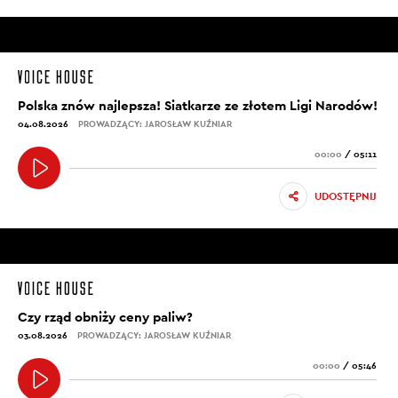
Polska znów najlepsza! Siatkarze ze złotem Ligi Narodów!
04.08.2026
PROWADZĄCY: JAROSŁAW KUŹNIAR
00:00
/
05:11
UDOSTĘPNIJ
Czy rząd obniży ceny paliw?
03.08.2026
PROWADZĄCY: JAROSŁAW KUŹNIAR
00:00
/
05:46