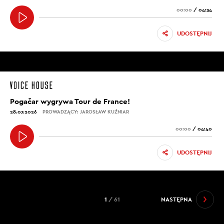
00:00
/
04:34
UDOSTĘPNIJ
Pogačar wygrywa Tour de France!
28.07.2026
PROWADZĄCY: JAROSŁAW KUŹNIAR
00:00
/
04:40
UDOSTĘPNIJ
1
/ 61
NASTĘPNA