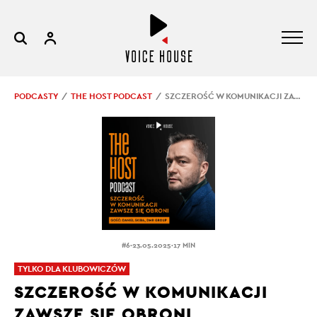
PODCASTY
THE HOST PODCAST
SZCZEROŚĆ W KOMUNIKACJI ZAWSZE SIĘ OBRONI
.
.
#6
23.05.2025
17 MIN
TYLKO DLA KLUBOWICZÓW
SZCZEROŚĆ W KOMUNIKACJI
ZAWSZE SIĘ OBRONI