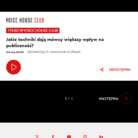
TYLKO W VOICE HOUSE CLUB
Jakie techniki dają mówcy większy wpływ na
publiczność?
02.04.2026
PROWADZĄCY: JAROSŁAW KUŹNIAR
UDOSTĘPNIJ
1
/ 3
NASTĘPNA