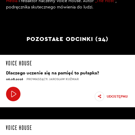
Media
i redaktor naczelny Voice House. Autor
„The Host”
,
podręcznika skutecznego mówienia do ludzi.
POZOSTAŁE ODCINKI (24)
Dlaczego uczenie się na pamięć to pułapka?
06.08.2026
PROWADZĄCY: JAROSŁAW KUŹNIAR
UDOSTĘPNIJ