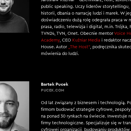
public speaking. Uczy liderów storytellingu
historii, dbania o narrację ludzi i marek. W j
doświadczeniu dużą rolę odegrała praca w 
prasa, radio, telewizja i digital, m.in. Trójka,
TVN24, TVN, Onet. Obecnie mentor
Voice H
Academy
, CEO
Kuźniar Media
i redaktor nac
House. Autor
„The Host”
, podręcznika skut
mówienia do ludzi.
Bartek Pucek
PUCEK.COM
Od lat związany z biznesem i technologią. 
firmom budować strategie cyfrowe, zespoły 
na ponad 30 rynkach na świecie. Inwestuje 
firmy technologiczne. Specjalizuje się w tra
cyfrowej organizacji, budowaniu produktów, 