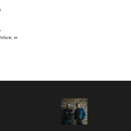
igencji.
W
miarę
 i
 o
y
óre
Polsce, w
p do
:00
/
08:55