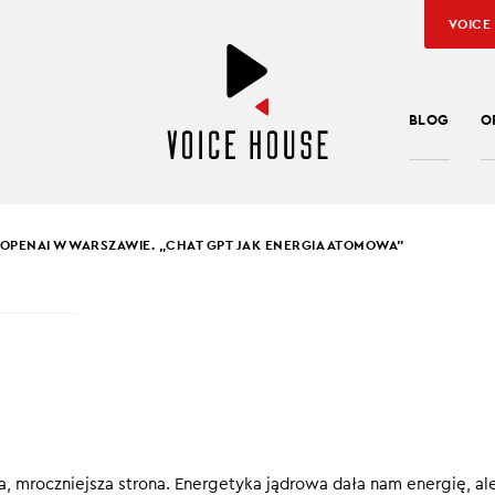
VOICE
BLOG
O
 OPENAI W WARSZAWIE. „CHAT GPT JAK ENERGIA ATOMOWA”
SŁAW KUŹNIAR
,
BARTEK PUCEK
 OPENAI W WARSZAWIE
T GPT JAK ENERGIA
MOWA”
a, mroczniejsza strona. Energetyka jądrowa dała nam energię, al