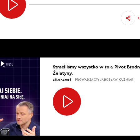
Straciliśmy wszystko w rok. Pivot Brod
Żelatyny.
28.07.2026
PROWADZĄCY: JAROSŁAW KUŹNIAR