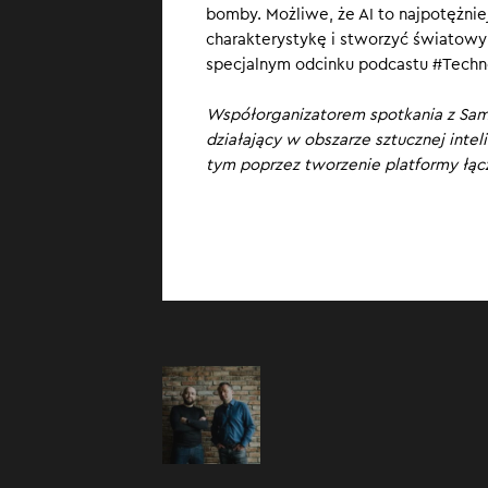
bomby. Możliwe, że AI to najpotężniej
Sam Altman, sze
charakterystykę i stworzyć światowy
Jego firma opra
specjalnym odcinku podcastu #Techn
energii jądrowe
ekspertami, któ
Współorganizatorem spotkania z S
przyszłości, kt
działający w obszarze sztucznej intel
zawody znikną p
tym poprzez tworzenie platformy łą
wiedzy i techno