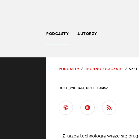
PODCASTY
AUTORZY
TECHNOLOGIA
POWRÓT
PODCASTY
TECHNOLOGICZNIE
SZEF
PROWADZĄCY:
JARO
DOSTĘPNE TAM, GDZIE LUBISZ
SZEF
„CHA
ATO
– Z każdą technologią wiąże się drug