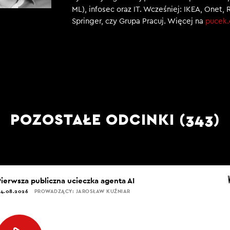
ML), infosec oraz IT. Wcześniej: IKEA, Onet, 
Springer, czy Grupa Pracuj. Więcej na
pucek
POZOSTAŁE ODCINKI (343)
Pierwsza publiczna ucieczka agenta AI
4.08.2026
PROWADZĄCY: JAROSŁAW KUŹNIAR