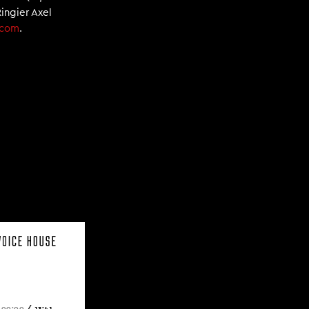
Ringier Axel
.com
.
00:00
/
13:41