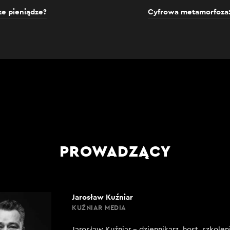
ze pieniądze?
Cyfrowa metamorfoza:
PROWADZĄCY
Jarosław Kuźniar
KUŹNIAR MEDIA
Jarosław Kuźniar – dziennikarz, host, szkole