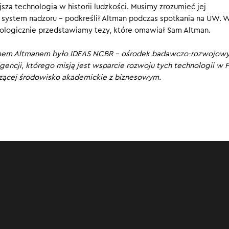
sza technologia w historii ludzkości. Musimy zrozumieć jej
f OpenAI, to jeden z liderów i wizjonerów rozwoju sztucznej intel
 system nadzoru – podkreślił Altman podczas spotkania na UW. 
cowała ChatGPT – narzędzie, które porównuje do wynalazku na 
ologicznie przedstawiamy tezy, które omawiał Sam Altman.
j. Altman przyjechał do Warszawy, by porozmawiać ze studentami
rzy na co dzień mają do czynienia ze sztuczną inteligencją. Mówił
amem Altmanem było IDEAS NCBR – ośrodek badawczo-rozwojow
óra czeka nas w obliczu dynamicznego rozwoju tej technologii. Kt
igencji, którego misją jest wsparcie rozwoju tych technologii w 
rzez AI? Czy sztuczna inteligencja rzeczywiście wyrówna dostę
czącej środowisko akademickie z biznesowym.
logii? Jakie zagrożenia mogą wyniknąć z użycia AI?
00