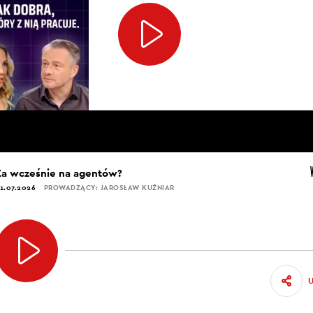
Za wcześnie na agentów?
1.07.2026
PROWADZĄCY: JAROSŁAW KUŹNIAR