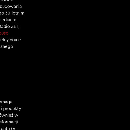
, budowania
ego 30-letnim
mediach:
 Radio ZET,
ouse
zelny Voice
ecznego
Pomaga
i produkty
również w
nsformacji
data (AI,