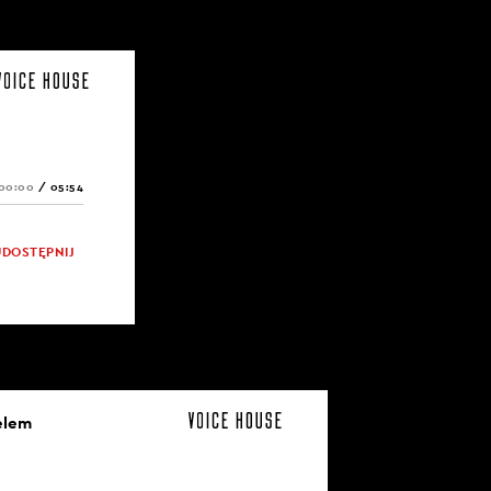
00:00
/
05:54
UDOSTĘPNIJ
elem