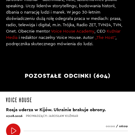
speaking. Uczy liderów storytellingu, budowania historii,
dbania o narrację ludzi i marek. W jego 30-letnim
doświadczeniu dużą rolę odegrała praca w mediach: prasa,
radio, telewizja i digital, m.in. Trójka, Radio ZET, TVN24, TVN,
Onet. Obecnie mentor
Voice House Academy
, CEO
Kuźniar
Media
i redaktor naczelny Voice House. Autor
„The Host”
,
podręcznika skutecznego mówienia do ludzi.
POZOSTAŁE ODCINKI (604)
Rosja uderza w Kijów. Ukrainie brakuje obrony.
07.08.2026
PROWADZĄCY: JAROSŁAW KUŹNIAR
00:00
/
06:09