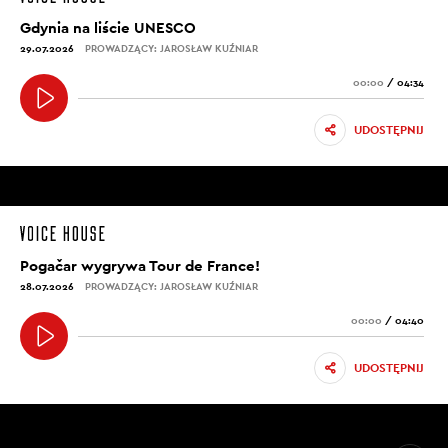
Gdynia na liście UNESCO
29.07.2026
PROWADZĄCY: JAROSŁAW KUŹNIAR
00:00
/
04:34
UDOSTĘPNIJ
Pogačar wygrywa Tour de France!
28.07.2026
PROWADZĄCY: JAROSŁAW KUŹNIAR
00:00
/
04:40
UDOSTĘPNIJ