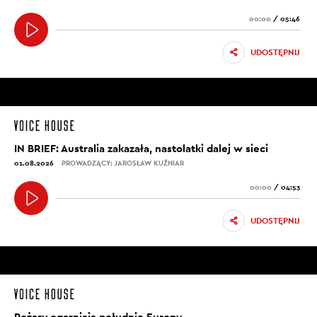
00:00
/
05:46
UDOSTĘPNIJ
IN BRIEF: Australia zakazała, nastolatki dalej w sieci
01.08.2026
PROWADZĄCY: JAROSŁAW KUŹNIAR
00:00
/
04:53
UDOSTĘPNIJ
Pożary ogarniają południe Europy