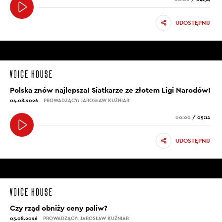
UDOSTĘPNIJ
Polska znów najlepsza! Siatkarze ze złotem Ligi Narodów!
04.08.2026
PROWADZĄCY: JAROSŁAW KUŹNIAR
00:00
/
05:11
UDOSTĘPNIJ
Czy rząd obniży ceny paliw?
03.08.2026
PROWADZĄCY: JAROSŁAW KUŹNIAR