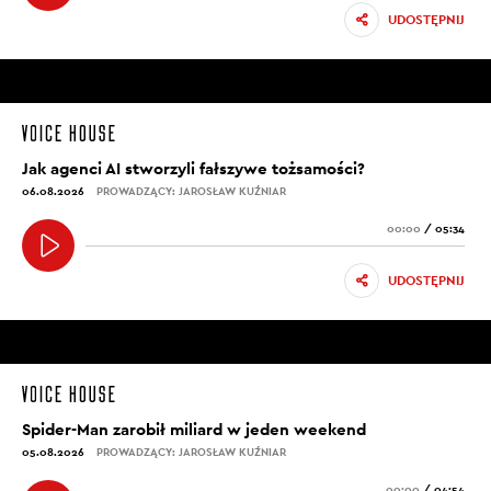
UDOSTĘPNIJ
Jak agenci AI stworzyli fałszywe tożsamości?
06.08.2026
PROWADZĄCY: JAROSŁAW KUŹNIAR
00:00
/
05:34
UDOSTĘPNIJ
Spider-Man zarobił miliard w jeden weekend
05.08.2026
PROWADZĄCY: JAROSŁAW KUŹNIAR
00:00
/
04:54