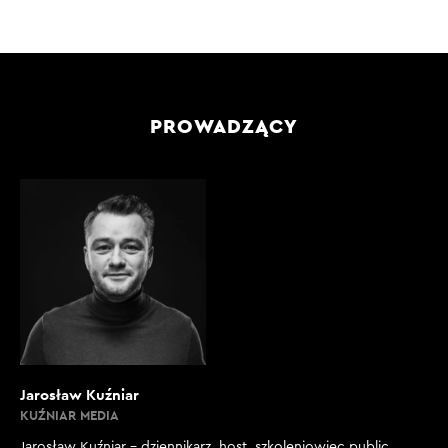
PROWADZĄCY
Jarosław Kuźniar
KUŹNIAR MEDIA
Jarosław Kuźniar – dziennikarz, host, szkoleniowiec public