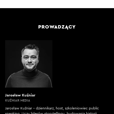
PROWADZĄCY
Jarosław Kuźniar
KUŹNIAR MEDIA
Jarosław Kuźniar – dziennikarz, host, szkoleniowiec public
speaking. Uczy liderów storytellingu, budowania historii,