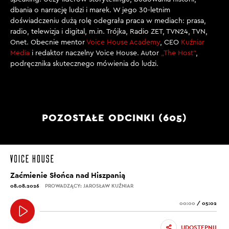
dbania o narrację ludzi i marek. W jego 30-letnim
doświadczeniu dużą rolę odegrała praca w mediach: prasa,
radio, telewizja i digital, m.in. Trójka, Radio ZET, TVN24, TVN,
Onet. Obecnie mentor
Voice House Academy
, CEO
Kuźniar
Media
i redaktor naczelny Voice House. Autor
„The Host”
,
podręcznika skutecznego mówienia do ludzi.
POZOSTAŁE ODCINKI (605)
Zaćmienie Słońca nad Hiszpanią
08.08.2026
PROWADZĄCY: JAROSŁAW KUŹNIAR
00:00
/
05:02
UDOSTĘPNIJ