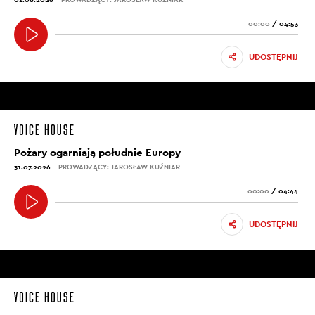
00:00
/
04:53
UDOSTĘPNIJ
Pożary ogarniają południe Europy
31.07.2026
PROWADZĄCY: JAROSŁAW KUŹNIAR
00:00
/
04:44
UDOSTĘPNIJ