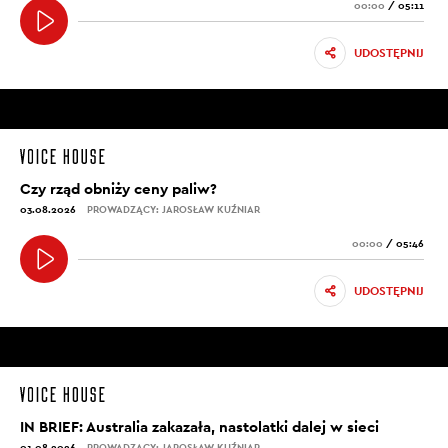
00:00
/
05:11
UDOSTĘPNIJ
Czy rząd obniży ceny paliw?
03.08.2026
PROWADZĄCY: JAROSŁAW KUŹNIAR
00:00
/
05:46
UDOSTĘPNIJ
IN BRIEF: Australia zakazała, nastolatki dalej w sieci
01.08.2026
PROWADZĄCY: JAROSŁAW KUŹNIAR