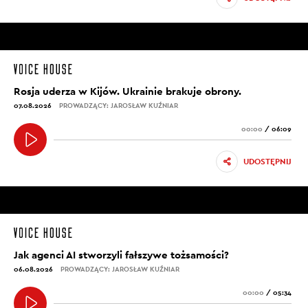
Rosja uderza w Kijów. Ukrainie brakuje obrony.
07.08.2026
PROWADZĄCY: JAROSŁAW KUŹNIAR
00:00
/
06:09
UDOSTĘPNIJ
Jak agenci AI stworzyli fałszywe tożsamości?
06.08.2026
PROWADZĄCY: JAROSŁAW KUŹNIAR
00:00
/
05:34